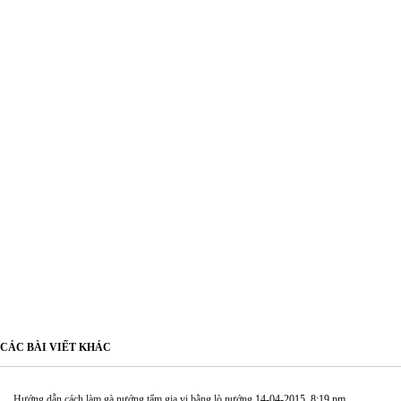
CÁC BÀI VIẾT KHÁC
Hướng dẫn cách làm gà nướng tẩm gia vị bằng lò nướng
14-04-2015, 8:19 pm