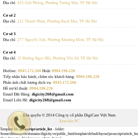
Địa chỉ:
435 Giải Phóng, Phường Tương Mai, TP. Hà Nội
Cơ sở 2
Địa chỉ:
221 Thanh Nhàn, Phường Bạch Mai, TP. Hà Nội
Cơ sở 3
Địa chỉ:
277 Nguyễn Trãi, Phường Khương Đình, TP. Hà Nội
Cơ sở 4
Địa chỉ:
35 Đường Ngọc Hồi, Phường Yên Sở, TP. Hà Nội
Hotline:
0945.172.266
Hoặc
0904.196.226
Tiếp nhận bảo hành, chăm sóc khách hàng:
0904.196.226
Phản ánh chất lượng dịch vụ:
0945.172.266
Hỗ trợ kĩ thuật:
0904.196.226
Email Đặt Hàng:
digicity268@gmail.com
Email Liên Hệ:
digicity268@gmail.com
Bản quyền © 2014 Công ty cổ phần DigiCare Việt Nam
Xem bản PC
Template file
javascript/article_list
- folder:
/home/dienmayren/domains/digicity.vn/public_html/template/default/layout/javascript/article_lis