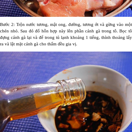
Bước 2: Trộn nước tương, mật ong, đường, tương ớt và gừng vào một
chén nhỏ. Sau đó đổ hỗn hợp này lên phần cánh gà trong tô. Bọc tô
đựng cánh gà lại và để trong tủ lạnh khoảng 1 tiếng, thỉnh thoảng lấy
ra và lật mặt cánh gà cho thấm đều gia vị.