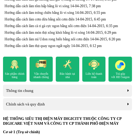
Hướng dẫn cách làm tôm hấp bằng lò vi sóng
14-04-2015, 7:38 pm
Hướng dẫn cách làm trứng chiên bằng lò vi sóng
14-04-2015, 6:55 pm
Hướng dẫn cách làm cơm dừa bằng nồi cơm điện
14-04-2015, 6:45 pm
Hướng dẫn cách làm cà ri gà cực ngon bằng nồi cơm điện
14-04-2015, 6:35 pm
Hướng dẫn cách làm món thịt xông khói bằng lò vi sóng
14-04-2015, 6:29 pm
Hướng dẫn cách làm mì Udon rong biển bằng nôì cơm điện
14-04-2015, 6:20 pm
Hướng dẫn cách làm thịt quay ngon ngất ngây
14-04-2015, 6:12 pm
Sản phẩm chính
Vận chuyển
Bảo hành tại
Liên hệ thanh
Trả góp
hãng
nhanh chóng
nhà
toán
với HD Saigon
Thông tin chung
Chính sách và quy định
HỆ THỐNG SIÊU THỊ ĐIỆN MÁY DIGICITY THUỘC CÔNG TY CP
DIGICARE VIỆT NAM VÀ CÔNG TY CP THÀNH PHỐ ĐIỆN MÁY
Cơ sở 1 (Trụ sở chính)