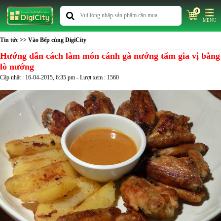
0
MENU
Tin tức
>> Vào Bếp cùng DigiCity
Hướng dẫn cách làm món cánh gà nướng tẩm gia vị bằng
lò nướng
Cập nhật : 16-04-2015, 6:35 pm - Lượt xem : 1560