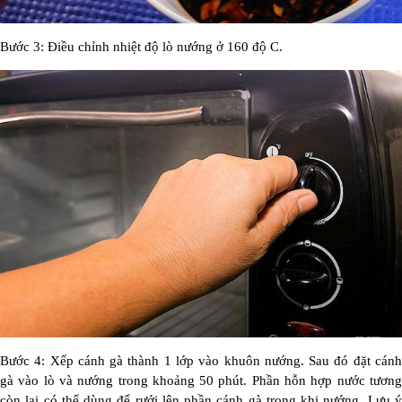
Bước 3: Điều chỉnh nhiệt độ lò nướng ở 160 độ C.
Bước 4: Xếp cánh gà thành 1 lớp vào khuôn nướng. Sau đó đặt cánh
gà vào lò và nướng trong khoảng 50 phút. Phần hỗn hợp nước tương
còn lại có thể dùng để rưới lên phần cánh gà trong khi nướng. Lưu ý