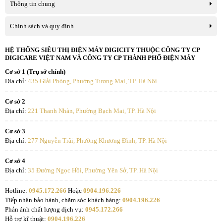
Thông tin chung
Chính sách và quy định
HỆ THỐNG SIÊU THỊ ĐIỆN MÁY DIGICITY THUỘC CÔNG TY CP
DIGICARE VIỆT NAM VÀ CÔNG TY CP THÀNH PHỐ ĐIỆN MÁY
Cơ sở 1 (Trụ sở chính)
Địa chỉ:
435 Giải Phóng, Phường Tương Mai, TP. Hà Nội
Cơ sở 2
Địa chỉ:
221 Thanh Nhàn, Phường Bạch Mai, TP. Hà Nội
Cơ sở 3
Địa chỉ:
277 Nguyễn Trãi, Phường Khương Đình, TP. Hà Nội
Cơ sở 4
Địa chỉ:
35 Đường Ngọc Hồi, Phường Yên Sở, TP. Hà Nội
Hotline:
0945.172.266
Hoặc
0904.196.226
Tiếp nhận bảo hành, chăm sóc khách hàng:
0904.196.226
Phản ánh chất lượng dịch vụ:
0945.172.266
Hỗ trợ kĩ thuật:
0904.196.226