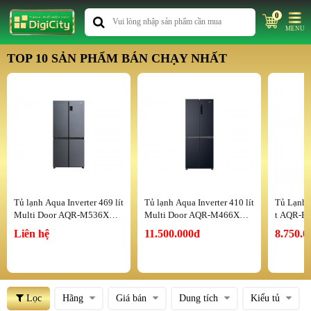
0
MENU
TOP 10 SẢN PHẨM BÁN CHẠY NHẤT
Tủ lạnh Aqua Inverter 469 lít
Tủ lạnh Aqua Inverter 410 lít
Tủ Lạnh A
Multi Door AQR-M536XA(S
Multi Door AQR-M466XA
t AQR-B
L)
(CBC)
Liên hệ
11.500.000đ
8.750.0
Lọc
Hãng
Giá bán
Dung tích
Kiểu tủ