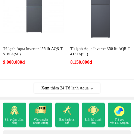
Tủ lạnh Aqua Inverter 455 lít AQR-T
Tủ lạnh Aqua Inverter 350 lít AQR-T
518FA(SL)
415FA(SL)
9.000.000đ
8.150.000đ
Xem thêm
24
Tủ lạnh Aqua
Sản phẩm chính
Vận chuyển
Bảo hành tại
Liên hệ thanh
Trả góp
hãng
nhanh chóng
nhà
toán
với HD Saigon