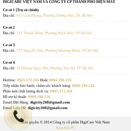
DIGICARE VIỆT NAM VÀ CÔNG TY CP THÀNH PHỐ ĐIỆN MÁY
Cơ sở 1 (Trụ sở chính)
Địa chỉ:
435 Giải Phóng, Phường Tương Mai, TP. Hà Nội
Cơ sở 2
Địa chỉ:
221 Thanh Nhàn, Phường Bạch Mai, TP. Hà Nội
Cơ sở 3
Địa chỉ:
277 Nguyễn Trãi, Phường Khương Đình, TP. Hà Nội
Cơ sở 4
Địa chỉ:
35 Đường Ngọc Hồi, Phường Yên Sở, TP. Hà Nội
Hotline:
0945.172.266
Hoặc
0904.196.226
Tiếp nhận bảo hành, chăm sóc khách hàng:
0904.196.226
Phản ánh chất lượng dịch vụ:
0945.172.266
Hỗ trợ kĩ thuật:
0904.196.226
Email Đặt Hàng:
digicity268@gmail.com
Email Liên Hệ:
digicity268@gmail.com
Bản quyền © 2014 Công ty cổ phần DigiCare Việt Nam
Xem bản PC