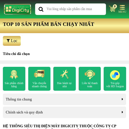
0
MENU
TOP 10 SẢN PHẨM BÁN CHẠY NHẤT
Lọc
Tiêu chí đã chọn
Sản phẩm chính
Vận chuyển
Bảo hành tại
Liên hệ thanh
Trả góp
hãng
nhanh chóng
nhà
toán
với HD Saigon
Thông tin chung
Chính sách và quy định
HỆ THỐNG SIÊU THỊ ĐIỆN MÁY DIGICITY THUỘC CÔNG TY CP