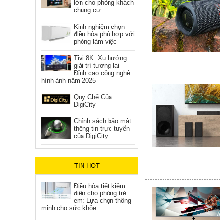
lớn cho phòng khách
chung cư
Kinh nghiệm chọn
điều hòa phù hợp với
phòng làm việc
Tivi 8K: Xu hướng
giải trí tương lai –
Đỉnh cao công nghệ
hình ảnh năm 2025
Quy Chế Của
DigiCity
Chính sách bảo mật
thông tin trực tuyến
của DigiCity
TIN HOT
Điều hòa tiết kiệm
điện cho phòng trẻ
em: Lựa chọn thông
minh cho sức khỏe