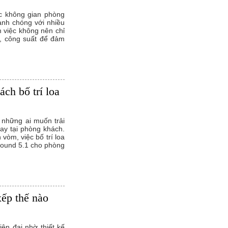
c không gian phòng
hanh chóng với nhiều
m việc không nên chỉ
, công suất để đảm
ch bố trí loa
 những ai muốn trải
ay tại phòng khách.
vòm, việc bố trí loa
rround 5.1 cho phòng
xếp thế nào
iện đại nhờ thiết kế