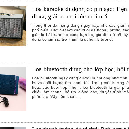
Loa karaoke di động có pin sạc: Tiện
đi xa, giải trí mọi lúc mọi nơi
Trong thời đại năng động ngày nay, nhu cầu giải tr
phổ biến. Đặc biệt với các buổi dã ngoại, picnic, tiệ
giản là hát karaoke cùng bạn bè, gia đình ở bất kỳ
động có pin sạc trở thành lựa chọn lý tưởng.
Loa bluetooth dùng cho lớp học, hội 
Loa bluetooth ngày càng được ưa chuộng nhờ tính di
lợi và chất lượng âm thanh tốt. Trong môi trường l
hoặc các buổi họp nhóm, loa bluetooth là giải phá
chiếu âm thanh, hỗ trợ giảng dạy, thuyết trình m
phức tạp. Vậy nên chọn ...