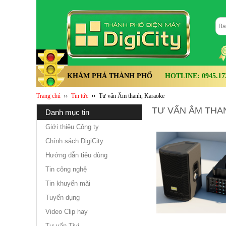
KHÁM PHÁ THÀNH PHỐ
HOTLINE: 0945.172.
Trang chủ
Tin tức
Tư vấn Âm thanh, Karaoke
TƯ VẤN ÂM THA
danh mục tin
Giới thiệu Công ty
Chính sách DigiCity
Hướng dẫn tiêu dùng
Tin công nghệ
Tin khuyến mãi
Tuyển dụng
Video Clip hay
Tư vấn Tivi