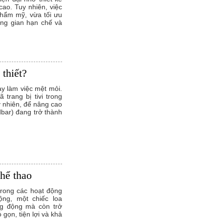
cao. Tuy nhiên, việc
thẩm mỹ, vừa tối ưu
ông gian hạn chế và
 thiết?
ày làm việc mệt mỏi.
 trang bị tivi trong
y nhiên, để nâng cao
dbar) đang trở thành
thể thao
trong các hoạt động
ộng, một chiếc loa
ng động mà còn trở
gọn, tiện lợi và khả