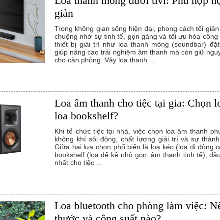
Loa thanh mỏng dưới tivi: Phù hợp nội
giản
Trong không gian sống hiện đại, phong cách tối giả
chuộng nhờ sự tinh tế, gọn gàng và tối ưu hóa công
thiết bị giải trí như loa thanh mỏng (soundbar) đặt
giúp nâng cao trải nghiệm âm thanh mà còn giữ ngu
cho căn phòng. Vậy loa thanh ...
Loa âm thanh cho tiệc tại gia: Chọn l
loa bookshelf?
Khi tổ chức tiệc tại nhà, việc chọn loa âm thanh p
không khí sôi động, chất lượng giải trí và sự thàn
Giữa hai lựa chọn phổ biến là loa kéo (loa di động c
bookshelf (loa để kệ nhỏ gọn, âm thanh tinh tế), đâu
nhất cho tiệc ...
Loa bluetooth cho phòng làm việc: N
thước và công suất nào?