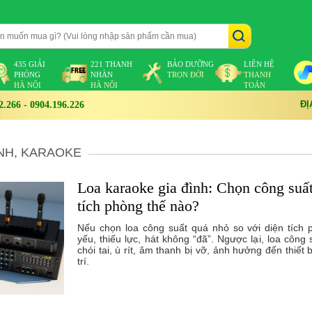
435 GIẢI
221 THANH
BẢO DƯỠNG
LIÊN HỆ
PHÓNG
NHÀN
TRỌN ĐỜI
THANH
HÀ NỘI
HÀ NỘI
TOÁN
ĐỊ
266 - 0904.196.226
NH, KARAOKE
Loa karaoke gia đình: Chọn công suất
tích phòng thế nào?
Nếu chọn loa công suất quá nhỏ so với diện tích
yếu, thiếu lực, hát không “đã”. Ngược lại, loa công
chói tai, ù rít, âm thanh bị vỡ, ảnh hưởng đến thiết b
trí.