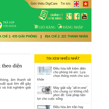
Giới thiệu DigiCare
Tin tức
TRẢ GÓP
VỚI INSTA
GIỎ HÀNG
ĐĂNG NHẬP
A CHỈ 1: 435 GIẢI PHÓNG
|
ĐỊA CHỈ 2: 221 THANH NHÀN
TIN XEM NHIỀU NHẤT
 theo diện
Điều hòa tiết kiệm điện
cho phòng trẻ em: Lựa
chọn thông minh cho sức
 phòng, âm thanh sẽ
khỏe
 suất quá lớn dễ gây
ị và trải nghiệm giải
Máy giặt sấy “all-in-one”
cho chung cư không chỗ
phơi đồ: Giải pháp tiện
lợi cho cuộc sống
Điều hòa âm trần hay