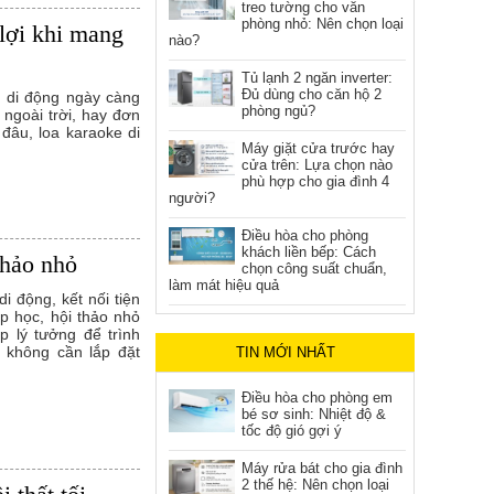
treo tường cho văn
phòng nhỏ: Nên chọn loại
 lợi khi mang
nào?
Tủ lạnh 2 ngăn inverter:
Đủ dùng cho căn hộ 2
í di động ngày càng
phòng ngủ?
c ngoài trời, hay đơn
 đâu, loa karaoke di
Máy giặt cửa trước hay
cửa trên: Lựa chọn nào
phù hợp cho gia đình 4
người?
Điều hòa cho phòng
khách liền bếp: Cách
thảo nhỏ
chọn công suất chuẩn,
làm mát hiệu quả
 động, kết nối tiện
ớp học, hội thảo nhỏ
p lý tưởng để trình
à không cần lắp đặt
TIN MỚI NHẤT
Điều hòa cho phòng em
bé sơ sinh: Nhiệt độ &
tốc độ gió gợi ý
Máy rửa bát cho gia đình
2 thế hệ: Nên chọn loại