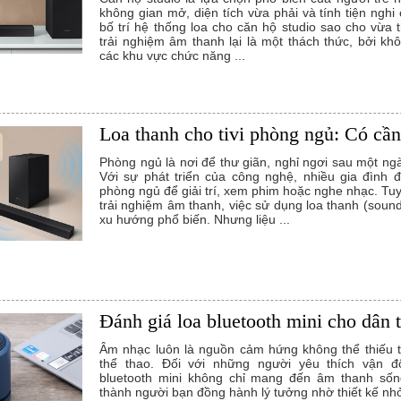
không gian mở, diện tích vừa phải và tính tiện nghi 
bố trí hệ thống loa cho căn hộ studio sao cho vừa 
trải nghiệm âm thanh lại là một thách thức, bởi kh
các khu vực chức năng ...
Loa thanh cho tivi phòng ngủ: Có cần
Phòng ngủ là nơi để thư giãn, nghỉ ngơi sau một ng
Với sự phát triển của công nghệ, nhiều gia đình đã
phòng ngủ để giải trí, xem phim hoặc nghe nhạc. Tu
trải nghiệm âm thanh, việc sử dụng loa thanh (soun
xu hướng phổ biến. Nhưng liệu ...
Đánh giá loa bluetooth mini cho dân 
Âm nhạc luôn là nguồn cảm hứng không thể thiếu 
thể thao. Đối với những người yêu thích vận đ
bluetooth mini không chỉ mang đến âm thanh số
thành người bạn đồng hành lý tưởng nhờ thiết kế nhỏ 