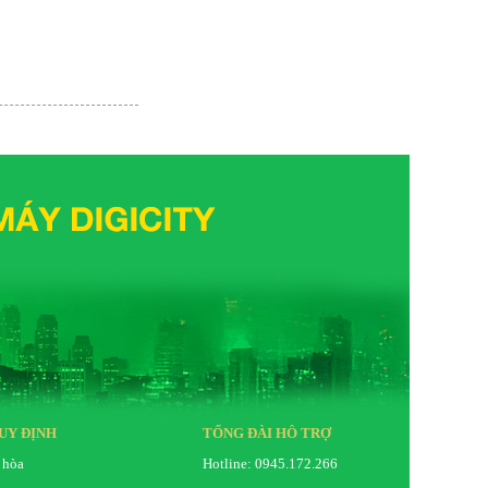
UY ĐỊNH
TỔNG ĐÀI HỖ TRỢ
 hòa
Hotline: 0945.172.266