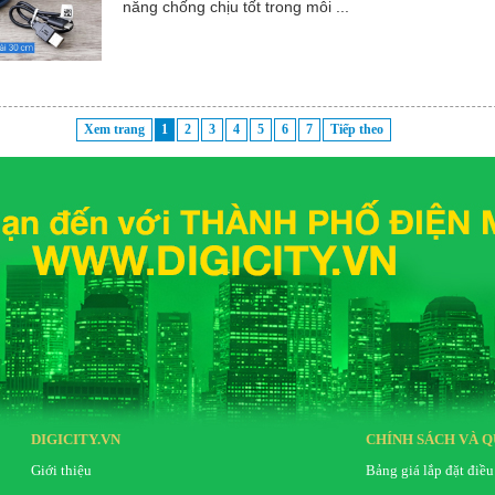
năng chống chịu tốt trong môi ...
Xem trang
1
2
3
4
5
6
7
Tiếp theo
DIGICITY.VN
CHÍNH SÁCH VÀ Q
Giới thiệu
Bảng giá lắp đặt điều