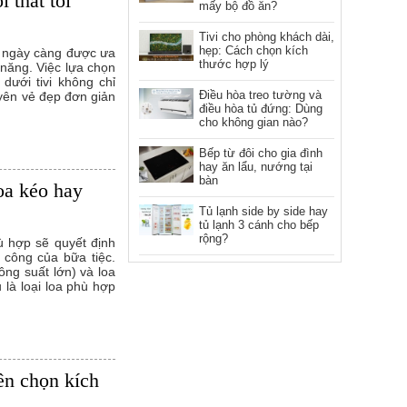
 thất tối
mấy bộ đồ ăn?
Tivi cho phòng khách dài,
hẹp: Cách chọn kích
n ngày càng được ưa
thước hợp lý
 năng. Việc lựa chọn
 dưới tivi không chỉ
Điều hòa treo tường và
yên vẻ đẹp đơn giản
điều hòa tủ đứng: Dùng
cho không gian nào?
Bếp từ đôi cho gia đình
hay ăn lẩu, nướng tại
bàn
oa kéo hay
Tủ lạnh side by side hay
tủ lạnh 3 cánh cho bếp
rộng?
hù hợp sẽ quyết định
h công của bữa tiệc.
ông suất lớn) và loa
 là loại loa phù hợp
ên chọn kích