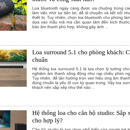
Loa bluetooth ngày càng được ưa chuộng trong cá
làm việc nhờ sự tiện lợi, dễ di chuyển và kết nối n
thiết bị. Tuy nhiên, chọn loa bluetooth cho phòng là
dựa vào mẫu mã mà cần quan tâm đến kích thước
bảo âm thanh phù hợp, không gây ảnh ...
Loa surround 5.1 cho phòng khách: Cá
chuẩn
Hệ thống loa surround 5.1 là lựa chọn lý tưởng cho
nghiệm âm thanh sống động như rạp chiếu phim ng
Tuy nhiên, để tận hưởng trọn vẹn hiệu ứng âm thanh 
đúng chuẩn là yếu tố cực kỳ quan trọng. Vậy loa su
khách nên sắp xếp như thế nào ...
Hệ thống loa cho căn hộ studio: Sắp 
cho hợp lý?
Căn hộ studio là lựa chọn phổ biến của người trẻ h