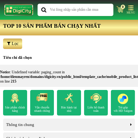
0
MENU
TOP 10 SẢN PHẨM BÁN CHẠY NHẤT
Lọc
Tiêu chí đã chọn
Notice
: Undefined variable: paging_count in
/home/dienmayren/domains/digicity.vn/public_html/template_cache/mobile_product_l
on line
215
Sản phẩm chính
Vận chuyển
Bảo hành tại
Liên hệ thanh
Trả góp
hãng
nhanh chóng
nhà
toán
với HD Saigon
Thông tin chung