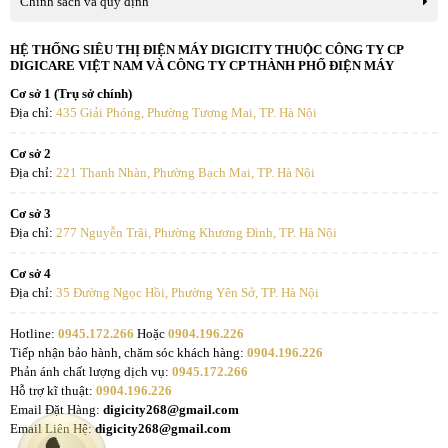
Chính sách và quy định
HỆ THỐNG SIÊU THỊ ĐIỆN MÁY DIGICITY THUỘC CÔNG TY CP
DIGICARE VIỆT NAM VÀ CÔNG TY CP THÀNH PHỐ ĐIỆN MÁY
Cơ sở 1 (Trụ sở chính)
Địa chỉ:
435 Giải Phóng, Phường Tương Mai, TP. Hà Nội
Cơ sở 2
Địa chỉ:
221 Thanh Nhàn, Phường Bạch Mai, TP. Hà Nội
Cơ sở 3
Địa chỉ:
277 Nguyễn Trãi, Phường Khương Đình, TP. Hà Nội
Cơ sở 4
Địa chỉ:
35 Đường Ngọc Hồi, Phường Yên Sở, TP. Hà Nội
Hotline:
0945.172.266
Hoặc
0904.196.226
Tiếp nhận bảo hành, chăm sóc khách hàng:
0904.196.226
Phản ánh chất lượng dịch vụ:
0945.172.266
Hỗ trợ kĩ thuật:
0904.196.226
Email Đặt Hàng:
digicity268@gmail.com
Email Liên Hệ:
digicity268@gmail.com