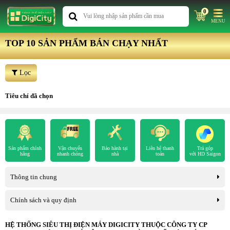
0
MENU
TOP 10 SẢN PHẨM BÁN CHẠY NHẤT
Lọc
Tiêu chí đã chọn
Sản phẩm chính
Vận chuyển
Bảo hành tại
Liên hệ thanh
Trả góp
hãng
nhanh chóng
nhà
toán
với HD Saigon
Thông tin chung
Chính sách và quy định
HỆ THỐNG SIÊU THỊ ĐIỆN MÁY DIGICITY THUỘC CÔNG TY CP