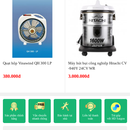
Quạt hộp Vinawind QH 300 LP
Máy hút bụi công nghiệp Hitachi CV
-940Y 24CV WR
380.000đ
3.000.000đ
Sản phẩm chính
Vận chuyển
Bảo hành tại
Liên hệ thanh
Trả góp
hãng
nhanh chóng
nhà
toán
với HD Saigon