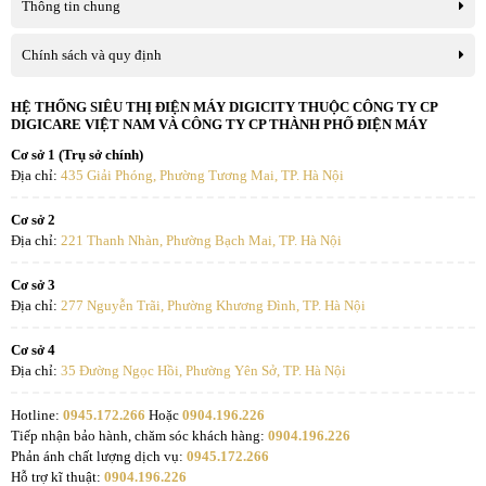
Thông tin chung
Chính sách và quy định
HỆ THỐNG SIÊU THỊ ĐIỆN MÁY DIGICITY THUỘC CÔNG TY CP
DIGICARE VIỆT NAM VÀ CÔNG TY CP THÀNH PHỐ ĐIỆN MÁY
Cơ sở 1 (Trụ sở chính)
Địa chỉ:
435 Giải Phóng, Phường Tương Mai, TP. Hà Nội
Cơ sở 2
Địa chỉ:
221 Thanh Nhàn, Phường Bạch Mai, TP. Hà Nội
Cơ sở 3
Địa chỉ:
277 Nguyễn Trãi, Phường Khương Đình, TP. Hà Nội
Cơ sở 4
Địa chỉ:
35 Đường Ngọc Hồi, Phường Yên Sở, TP. Hà Nội
Hotline:
0945.172.266
Hoặc
0904.196.226
Tiếp nhận bảo hành, chăm sóc khách hàng:
0904.196.226
Phản ánh chất lượng dịch vụ:
0945.172.266
Hỗ trợ kĩ thuật:
0904.196.226