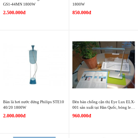
GS1-44MN 1800W
1800W
2.500.000đ
850.000đ
Bàn là hơi nước đứng Philips STE10
Đèn bàn chống cận thị Eye Lux ELX-
40/20 1800W
001 sản xuất tại Hàn Quốc, bóng led
tuổi thọ 50 nghìn giờ, công suất 7w,
2.000.000đ
960.000đ
3 màu ánh sáng và 5 mức độ sáng, bả
o hành 3 năm