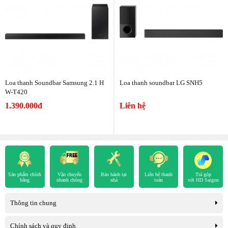
Loa thanh Soundbar Samsung 2.1 H
Loa thanh soundbar LG SNH5
W-T420
1.390.000đ
Liên hệ
Sản phẩm chính
Vận chuyển
Bảo hành tại
Liên hệ thanh
Trả góp
hãng
nhanh chóng
nhà
toán
với HD Saigon
Thông tin chung
Chính sách và quy định