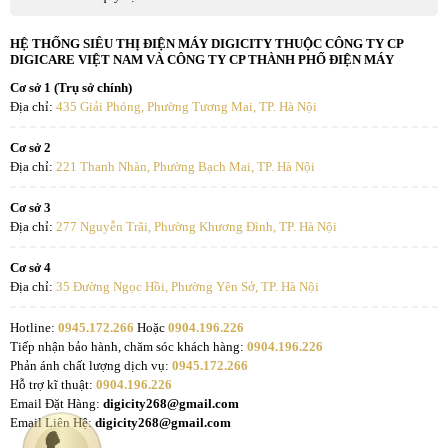
HỆ THỐNG SIÊU THỊ ĐIỆN MÁY DIGICITY THUỘC CÔNG TY CP
DIGICARE VIỆT NAM VÀ CÔNG TY CP THÀNH PHỐ ĐIỆN MÁY
Cơ sở 1 (Trụ sở chính)
Địa chỉ:
435 Giải Phóng, Phường Tương Mai, TP. Hà Nội
Cơ sở 2
Địa chỉ:
221 Thanh Nhàn, Phường Bạch Mai, TP. Hà Nội
Cơ sở 3
Địa chỉ:
277 Nguyễn Trãi, Phường Khương Đình, TP. Hà Nội
Cơ sở 4
Địa chỉ:
35 Đường Ngọc Hồi, Phường Yên Sở, TP. Hà Nội
Hotline:
0945.172.266
Hoặc
0904.196.226
Tiếp nhận bảo hành, chăm sóc khách hàng:
0904.196.226
Phản ánh chất lượng dịch vụ:
0945.172.266
Hỗ trợ kĩ thuật:
0904.196.226
Email Đặt Hàng:
digicity268@gmail.com
Email Liên Hệ:
digicity268@gmail.com