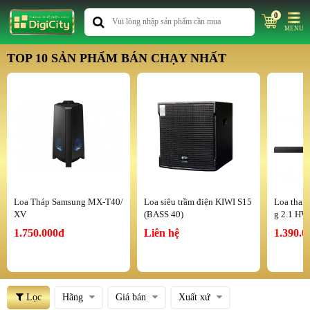
0
MENU
TOP 10 SẢN PHẨM BÁN CHẠY NHẤT
Loa Tháp Samsung MX-T40/
Loa siêu trầm điện KIWI S15
Loa than
XV
(BASS 40)
g 2.1 HW
1.750.000đ
Liên hệ
1.390.0
Lọc
Hãng
Giá bán
Xuất xứ