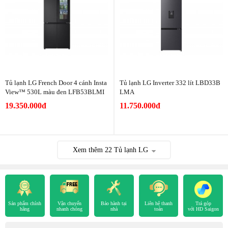
Tủ lạnh LG French Door 4 cánh Insta
Tủ lạnh LG Inverter 332 lít LBD33B
View™ 530L màu đen LFB53BLMI
LMA
19.350.000đ
11.750.000đ
Xem thêm
22
Tủ lạnh LG
Sản phẩm chính
Vận chuyển
Bảo hành tại
Liên hệ thanh
Trả góp
hãng
nhanh chóng
nhà
toán
với HD Saigon