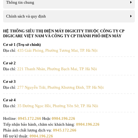
Thông tin chung
Chính sách và quy định
HỆ THỐNG SIÊU THỊ ĐIỆN MÁY DIGICITY THUỘC CÔNG TY CP
DIGICARE VIỆT NAM VÀ CÔNG TY CP THÀNH PHỐ ĐIỆN MÁY
Cơ sở 1 (Trụ sở chính)
Địa chỉ:
435 Giải Phóng, Phường Tương Mai, TP. Hà Nội
Cơ sở 2
Địa chỉ:
221 Thanh Nhàn, Phường Bạch Mai, TP. Hà Nội
Cơ sở 3
Địa chỉ:
277 Nguyễn Trãi, Phường Khương Đình, TP. Hà Nội
Cơ sở 4
Địa chỉ:
35 Đường Ngọc Hồi, Phường Yên Sở, TP. Hà Nội
Hotline:
0945.172.266
Hoặc
0904.196.226
Tiếp nhận bảo hành, chăm sóc khách hàng:
0904.196.226
Phản ánh chất lượng dịch vụ:
0945.172.266
Hỗ trợ kĩ thuật:
0904.196.226