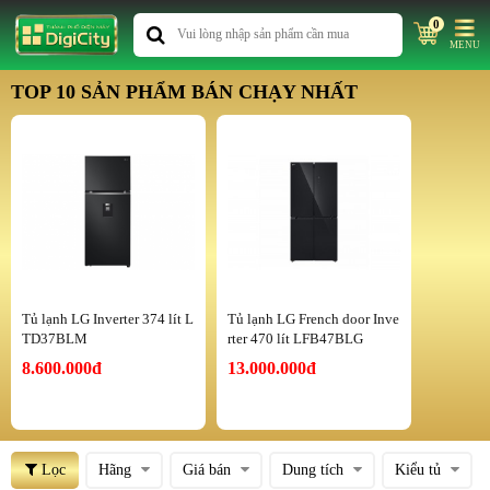
0
MENU
TOP 10 SẢN PHẨM BÁN CHẠY NHẤT
Tủ lạnh LG Inverter 374 lít L
Tủ lạnh LG French door Inve
TD37BLM
rter 470 lít LFB47BLG
8.600.000đ
13.000.000đ
Lọc
Hãng
Giá bán
Dung tích
Kiểu tủ