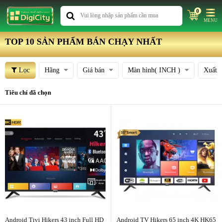
0
MENU
TOP 10 SẢN PHẨM BÁN CHẠY NHẤT
Lọc
Hãng
Giá bán
Màn hình( INCH )
Xuất 
Tiêu chí đã chọn
Android Tivi Hikers 43 inch Full HD
Android TV Hikers 65 inch 4K HK65