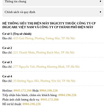
Thông tin chung
Chính sách và quy định
HỆ THỐNG SIÊU THỊ ĐIỆN MÁY DIGICITY THUỘC CÔNG TY CP
DIGICARE VIỆT NAM VÀ CÔNG TY CP THÀNH PHỐ ĐIỆN MÁY
Cơ sở 1 (Trụ sở chính)
Địa chỉ:
435 Giải Phóng, Phường Tương Mai, TP. Hà Nội
Cơ sở 2
Địa chỉ:
221 Thanh Nhàn, Phường Bạch Mai, TP. Hà Nội
Cơ sở 3
Địa chỉ:
277 Nguyễn Trãi, Phường Khương Đình, TP. Hà Nội
Cơ sở 4
Địa chỉ:
35 Đường Ngọc Hồi, Phường Yên Sở, TP. Hà Nội
Hotline:
0945.172.266
Hoặc
0904.196.226
Tiếp nhận bảo hành, chăm sóc khách hàng:
0904.196.226
Phản ánh chất lượng dịch vụ:
0945.172.266
Hỗ trợ kĩ thuật:
0904.196.226