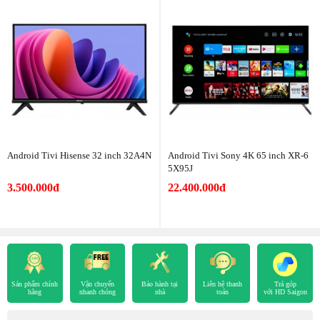
Android Tivi Hisense 32 inch 32A4N
Android Tivi Sony 4K 65 inch XR-6
5X95J
3.500.000đ
22.400.000đ
Sản phẩm chính
Vận chuyển
Bảo hành tại
Liên hệ thanh
Trả góp
hãng
nhanh chóng
nhà
toán
với HD Saigon