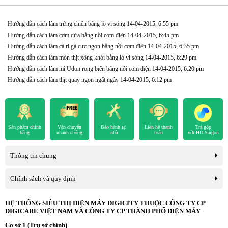
Hướng dẫn cách làm trứng chiên bằng lò vi sóng
14-04-2015, 6:55 pm
Hướng dẫn cách làm cơm dừa bằng nồi cơm điện
14-04-2015, 6:45 pm
Hướng dẫn cách làm cà ri gà cực ngon bằng nồi cơm điện
14-04-2015, 6:35 pm
Hướng dẫn cách làm món thịt xông khói bằng lò vi sóng
14-04-2015, 6:29 pm
Hướng dẫn cách làm mì Udon rong biển bằng nôì cơm điện
14-04-2015, 6:20 pm
Hướng dẫn cách làm thịt quay ngon ngất ngây
14-04-2015, 6:12 pm
Sản phẩm chính
Vận chuyển
Bảo hành tại
Liên hệ thanh
Trả góp
hãng
nhanh chóng
nhà
toán
với HD Saigon
Thông tin chung
Chính sách và quy định
HỆ THỐNG SIÊU THỊ ĐIỆN MÁY DIGICITY THUỘC CÔNG TY CP
DIGICARE VIỆT NAM VÀ CÔNG TY CP THÀNH PHỐ ĐIỆN MÁY
Cơ sở 1 (Trụ sở chính)