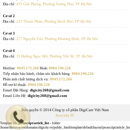
Địa chỉ:
435 Giải Phóng, Phường Tương Mai, TP. Hà Nội
Cơ sở 2
Địa chỉ:
221 Thanh Nhàn, Phường Bạch Mai, TP. Hà Nội
Cơ sở 3
Địa chỉ:
277 Nguyễn Trãi, Phường Khương Đình, TP. Hà Nội
Cơ sở 4
Địa chỉ:
35 Đường Ngọc Hồi, Phường Yên Sở, TP. Hà Nội
Hotline:
0945.172.266
Hoặc
0904.196.226
Tiếp nhận bảo hành, chăm sóc khách hàng:
0904.196.226
Phản ánh chất lượng dịch vụ:
0945.172.266
Hỗ trợ kĩ thuật:
0904.196.226
Email Đặt Hàng:
digicity268@gmail.com
Email Liên Hệ:
digicity268@gmail.com
Bản quyền © 2014 Công ty cổ phần DigiCare Việt Nam
Xem bản PC
Template file
javascript/article_list
- folder:
/home/dienmayren/domains/digicity.vn/public_html/template/default/layout/javascript/article_lis