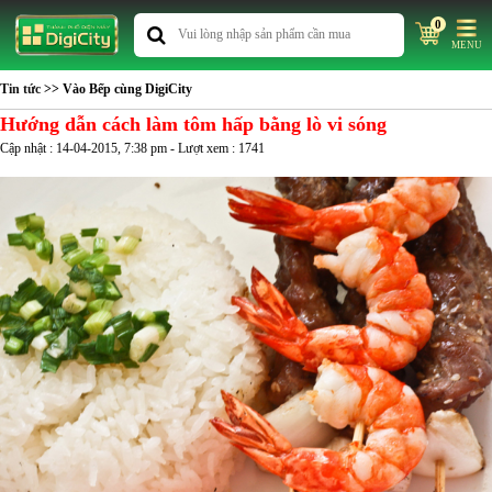
0
MENU
Tin tức
>> Vào Bếp cùng DigiCity
Hướng dẫn cách làm tôm hấp bằng lò vi sóng
Cập nhật : 14-04-2015, 7:38 pm - Lượt xem : 1741