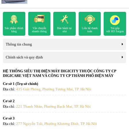
Sản phẩm chính
Vận chuyển
Bảo hành tại
Liên hệ thanh
Trả góp
hãng
nhanh chóng
nhà
toán
với HD Saigon
Thông tin chung
Chính sách và quy định
HỆ THỐNG SIÊU THỊ ĐIỆN MÁY DIGICITY THUỘC CÔNG TY CP
DIGICARE VIỆT NAM VÀ CÔNG TY CP THÀNH PHỐ ĐIỆN MÁY
Cơ sở 1 (Trụ sở chính)
Địa chỉ:
435 Giải Phóng, Phường Tương Mai, TP. Hà Nội
Cơ sở 2
Địa chỉ:
221 Thanh Nhàn, Phường Bạch Mai, TP. Hà Nội
Cơ sở 3
Địa chỉ:
277 Nguyễn Trãi, Phường Khương Đình, TP. Hà Nội