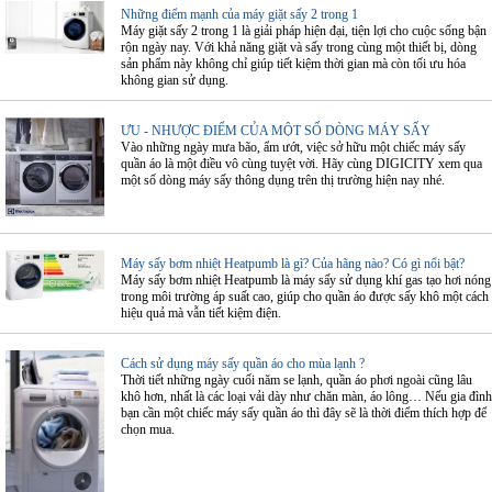
Những điểm mạnh của máy giặt sấy 2 trong 1
Máy giặt sấy 2 trong 1 là giải pháp hiện đại, tiện lợi cho cuộc sống bận
rộn ngày nay. Với khả năng giặt và sấy trong cùng một thiết bị, dòng
sản phẩm này không chỉ giúp tiết kiệm thời gian mà còn tối ưu hóa
không gian sử dụng.
ƯU - NHƯỢC ĐIỂM CỦA MỘT SỐ DÒNG MÁY SẤY
Vào những ngày mưa bão, ẩm ướt, việc sở hữu một chiếc máy sấy
quần áo là một điều vô cùng tuyệt vời. Hãy cùng DIGICITY xem qua
một số dòng máy sấy thông dụng trên thị trường hiện nay nhé.
Máy sấy bơm nhiệt Heatpumb là gì? Của hãng nào? Có gì nổi bật?
Máy sấy bơm nhiệt Heatpumb là máy sấy sử dụng khí gas tạo hơi nóng
trong môi trường áp suất cao, giúp cho quần áo được sấy khô một cách
hiệu quả mà vẫn tiết kiệm điện.
Cách sử dụng máy sấy quần áo cho mùa lạnh ?
Thời tiết những ngày cuối năm se lạnh, quần áo phơi ngoài cũng lâu
khô hơn, nhất là các loại vải dày như chăn màn, áo lông… Nếu gia đình
bạn cần một chiếc máy sấy quần áo thì đây sẽ là thời điểm thích hợp để
chọn mua.