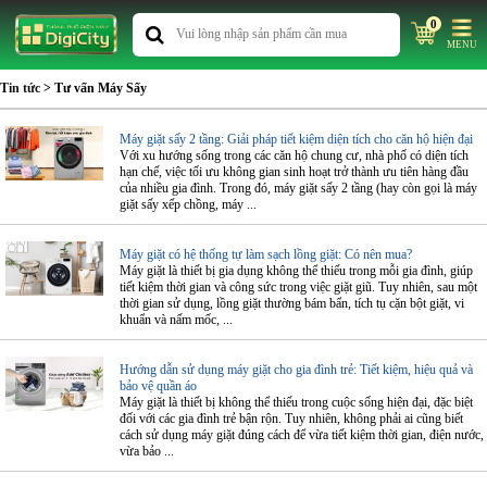
0
MENU
Tin tức
> Tư vấn Máy Sấy
Máy giặt sấy 2 tầng: Giải pháp tiết kiệm diện tích cho căn hộ hiện đại
Với xu hướng sống trong các căn hộ chung cư, nhà phố có diện tích
hạn chế, việc tối ưu không gian sinh hoạt trở thành ưu tiên hàng đầu
của nhiều gia đình. Trong đó, máy giặt sấy 2 tầng (hay còn gọi là máy
giặt sấy xếp chồng, máy ...
Máy giặt có hệ thống tự làm sạch lồng giặt: Có nên mua?
Máy giặt là thiết bị gia dụng không thể thiếu trong mỗi gia đình, giúp
tiết kiệm thời gian và công sức trong việc giặt giũ. Tuy nhiên, sau một
thời gian sử dụng, lồng giặt thường bám bẩn, tích tụ cặn bột giặt, vi
khuẩn và nấm mốc, ...
Hướng dẫn sử dụng máy giặt cho gia đình trẻ: Tiết kiệm, hiệu quả và
bảo vệ quần áo
Máy giặt là thiết bị không thể thiếu trong cuộc sống hiện đại, đặc biệt
đối với các gia đình trẻ bận rộn. Tuy nhiên, không phải ai cũng biết
cách sử dụng máy giặt đúng cách để vừa tiết kiệm thời gian, điện nước,
vừa bảo ...