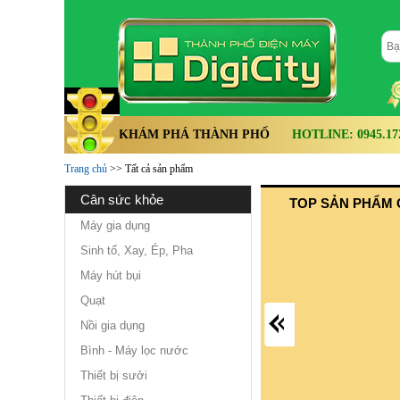
KHÁM PHÁ THÀNH PHỐ
HOTLINE: 0945.172.
Trang chủ
>> Tất cả sản phẩm
cân sức khỏe
TOP SẢN PHẨM 
Máy gia dụng
Sinh tố, Xay, Ép, Pha
Máy hút bụi
Quạt
Nồi gia dụng
Bình - Máy lọc nước
Thiết bị sưởi