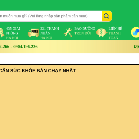
435 GIẢI
221 THANH
BẢO DƯỠNG
LIÊN HỆ
PHÓNG
NHÀN
TRỌN ĐỜI
THANH
HÀ NỘI
HÀ NỘI
TOÁN
ĐỊ
266 - 0904.196.226
CÂN SỨC KHỎE BÁN CHẠY NHẤT