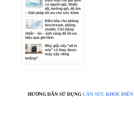
Điều hòa cho gia đình
có người già: Nhiệt
độ, hướng gió, độ ẩm
– Giải pháp tối ưu cho sức khỏe
Điều hòa cho phòng
livestream, phòng
studio: Cân bằng
nhiệt – ồn – ánh sáng để tối ưu
hiệu quả ghi hình
Máy giặt sấy “all in
one” có thay được
máy sấy riêng
không?
HƯỚNG DẪN SỬ DỤNG
CÂN SỨC KHỎE ĐIỆN