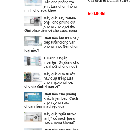
Cân điện tử Lumias Scale
điện cho phòng trẻ
em: Lựa chọn thông
minh cho sức khỏe
600.000đ
Máy giặt sấy “all-in-
one” cho chung cư
không chỗ phơi đồ:
Giải pháp tiện lợi cho cuộc sống
Điều hòa âm trần hay
treo tường cho văn
phòng nhỏ: Nên chọn
loại nào?
Tủ lạnh 2 ngăn
inverter: Đủ dùng cho
căn hộ 2 phòng ngủ?
Máy giặt cửa trước
hay cửa trên: Lựa
chọn nào phù hợp
cho gia đình 4 người?
Điều hòa cho phòng
khách liền bếp: Cách
chọn công suất
chuẩn, làm mát hiệu quả
Máy giặt “giặt nước
lạnh” có sạch bằng
nước nóng không?