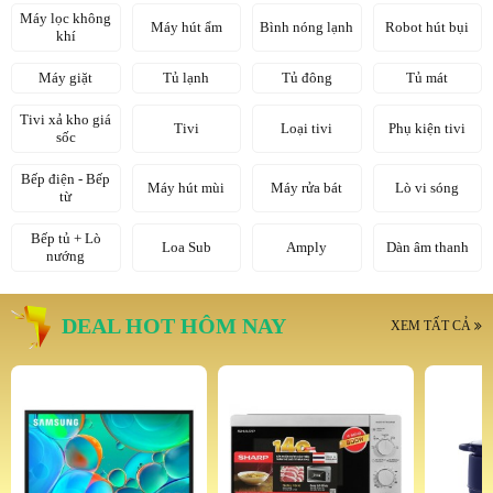
Máy lọc không
Máy hút ẩm
Bình nóng lạnh
Robot hút bụi
khí
Máy giặt
Tủ lạnh
Tủ đông
Tủ mát
Tivi xả kho giá
Tivi
Loại tivi
Phụ kiện tivi
sốc
Bếp điện - Bếp
Máy hút mùi
Máy rửa bát
Lò vi sóng
từ
Bếp tủ + Lò
Loa Sub
Amply
Dàn âm thanh
nướng
DEAL HOT HÔM NAY
XEM TẤT CẢ