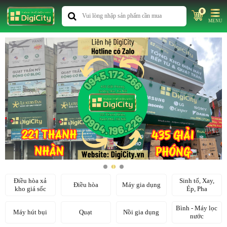
0
MENU
Điều hòa xả
Sinh tố, Xay,
Điều hòa
Máy gia dụng
kho giá sốc
Ép, Pha
Bình - Máy lọc
Máy hút bụi
Quạt
Nồi gia dụng
nước