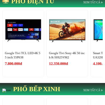
PHỐ ĐIỆN TỬ
XEM TẤT CẢ
Google Tivi TCL LED 4K 5
Google Tivi Sony 4K 50 inc
Smart Ti
5 inch 55P638
h K-50S25VM2
UA32H5
7.800.000đ
12.350.000đ
4.100.
PHỐ BẾP XINH
XEM TẤT CẢ