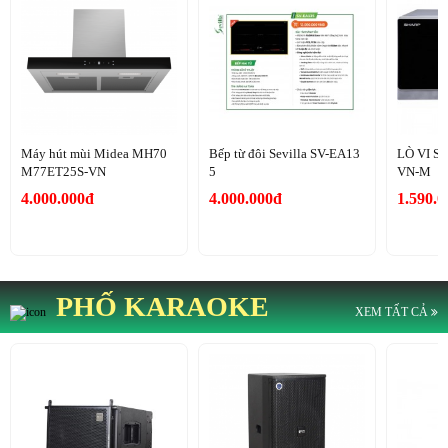
Máy hút mùi Midea MH70
Bếp từ đôi Sevilla SV-EA13
LÒ VI S
M77ET25S-VN
5
VN-M
4.000.000đ
4.000.000đ
1.590.
PHỐ KARAOKE
XEM TẤT CẢ