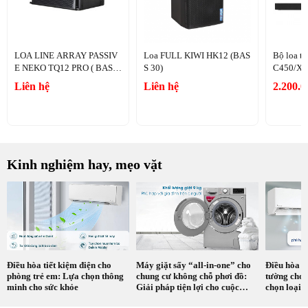
LOA LINE ARRAY PASSIV
Loa FULL KIWI HK12 (BAS
Bộ loa t
E NEKO TQ12 PRO ( BASS
S 30)
C450/X
30)
Liên hệ
Liên hệ
2.200.
Kinh nghiệm hay, mẹo vặt
Điều hòa tiết kiệm điện cho
Máy giặt sấy “all-in-one” cho
Điều hòa â
phòng trẻ em: Lựa chọn thông
chung cư không chỗ phơi đồ:
tường cho 
minh cho sức khỏe
Giải pháp tiện lợi cho cuộc
chọn loại 
sống