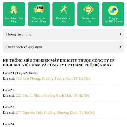
Sản phẩm chính
Vận chuyển
Bảo hành tại
Liên hệ thanh
Trả góp
hãng
nhanh chóng
nhà
toán
với HD Saigon
Thông tin chung
Chính sách và quy định
HỆ THỐNG SIÊU THỊ ĐIỆN MÁY DIGICITY THUỘC CÔNG TY CP
DIGICARE VIỆT NAM VÀ CÔNG TY CP THÀNH PHỐ ĐIỆN MÁY
Cơ sở 1 (Trụ sở chính)
Địa chỉ:
435 Giải Phóng, Phường Tương Mai, TP. Hà Nội
Cơ sở 2
Địa chỉ:
221 Thanh Nhàn, Phường Bạch Mai, TP. Hà Nội
Cơ sở 3
Địa chỉ:
277 Nguyễn Trãi, Phường Khương Đình, TP. Hà Nội
Cơ sở 4