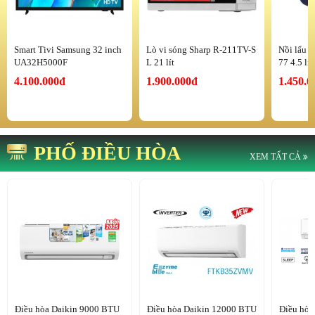
Smart Tivi Samsung 32 inch
Lò vi sóng Sharp R-211TV-S
Nồi lẩu 
UA32H5000F
L 21 lít
77 4.5 lí
4.100.000đ
1.900.000đ
1.450.0
PHỐ ĐIỀU HÒA
XEM TẤT CẢ
Điều hòa Daikin 9000 BTU
Điều hòa Daikin 12000 BTU
Điều hòa