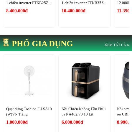
1 chiều inverter FTKB25ZV
1 chiều inverter FTKB35ZV
12.000BT
MV
MV
KH-8
8.400.000đ
10.400.000đ
11.350.
PHỐ GIA DỤNG
XEM TẤT CẢ
Quạt đứng Toshiba F-LSA10
Nồi Chiên Không Dầu Phili
Nồi cơm 
(W)VN Trắng
ps NA462/70 10 Lít
oo CRP-
1.000.000đ
6.000.000đ
8.990.