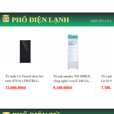
PHỐ ĐIỆN LẠNH
XEM TẤT CẢ
Tủ lạnh LG French door Inv
Tủ mát sanaky VH-308K3L
Tủ Lạnh 
erter 470 lít LFB47BLG
công nghệ Low-E 240 Lít, 1
Lít SJ-
cánh
13.000.000đ
9.100.000đ
7.500.