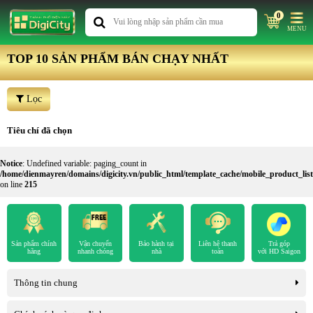
0
MENU
TOP 10 SẢN PHẨM BÁN CHẠY NHẤT
Lọc
Tiêu chí đã chọn
Notice
: Undefined variable: paging_count in
/home/dienmayren/domains/digicity.vn/public_html/template_cache/mobile_product_l
on line
215
Sản phẩm chính
Vận chuyển
Bảo hành tại
Liên hệ thanh
Trả góp
hãng
nhanh chóng
nhà
toán
với HD Saigon
Thông tin chung