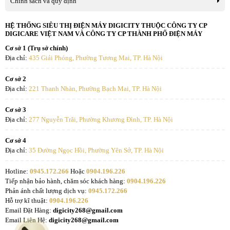
Chính sách và quy định
HỆ THỐNG SIÊU THỊ ĐIỆN MÁY DIGICITY THUỘC CÔNG TY CP
DIGICARE VIỆT NAM VÀ CÔNG TY CP THÀNH PHỐ ĐIỆN MÁY
Cơ sở 1 (Trụ sở chính)
Địa chỉ:
435 Giải Phóng, Phường Tương Mai, TP. Hà Nội
Cơ sở 2
Địa chỉ:
221 Thanh Nhàn, Phường Bạch Mai, TP. Hà Nội
Cơ sở 3
Địa chỉ:
277 Nguyễn Trãi, Phường Khương Đình, TP. Hà Nội
Cơ sở 4
Địa chỉ:
35 Đường Ngọc Hồi, Phường Yên Sở, TP. Hà Nội
Hotline:
0945.172.266
Hoặc
0904.196.226
Tiếp nhận bảo hành, chăm sóc khách hàng:
0904.196.226
Phản ánh chất lượng dịch vụ:
0945.172.266
Hỗ trợ kĩ thuật:
0904.196.226
Email Đặt Hàng:
digicity268@gmail.com
Email Liên Hệ:
digicity268@gmail.com