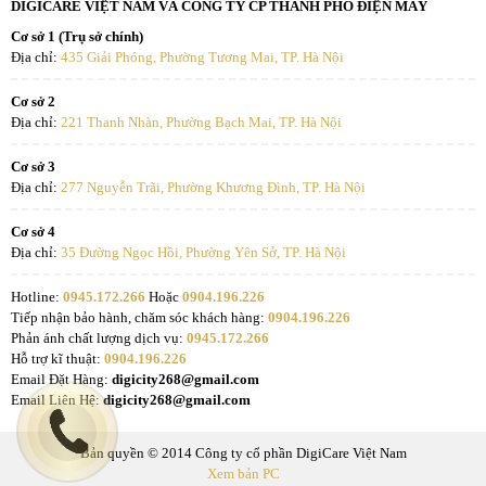
DIGICARE VIỆT NAM VÀ CÔNG TY CP THÀNH PHỐ ĐIỆN MÁY
Cơ sở 1 (Trụ sở chính)
Địa chỉ:
435 Giải Phóng, Phường Tương Mai, TP. Hà Nội
Cơ sở 2
Địa chỉ:
221 Thanh Nhàn, Phường Bạch Mai, TP. Hà Nội
Cơ sở 3
Địa chỉ:
277 Nguyễn Trãi, Phường Khương Đình, TP. Hà Nội
Cơ sở 4
Địa chỉ:
35 Đường Ngọc Hồi, Phường Yên Sở, TP. Hà Nội
Hotline:
0945.172.266
Hoặc
0904.196.226
Tiếp nhận bảo hành, chăm sóc khách hàng:
0904.196.226
Phản ánh chất lượng dịch vụ:
0945.172.266
Hỗ trợ kĩ thuật:
0904.196.226
Email Đặt Hàng:
digicity268@gmail.com
Email Liên Hệ:
digicity268@gmail.com
Bản quyền © 2014 Công ty cổ phần DigiCare Việt Nam
Xem bản PC