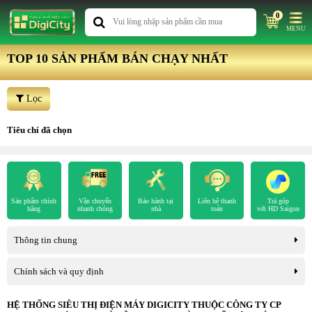
0
MENU
TOP 10 SẢN PHẨM BÁN CHẠY NHẤT
Lọc
Tiêu chí đã chọn
Sản phẩm chính
Vận chuyển
Bảo hành tại
Liên hệ thanh
Trả góp
hãng
nhanh chóng
nhà
toán
với HD Saigon
Thông tin chung
Chính sách và quy định
HỆ THỐNG SIÊU THỊ ĐIỆN MÁY DIGICITY THUỘC CÔNG TY CP