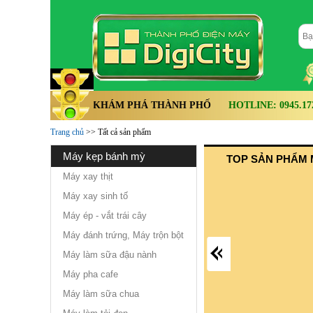
KHÁM PHÁ THÀNH PHỐ
HOTLINE: 0945.172.
Trang chủ
>> Tất cả sản phẩm
máy kẹp bánh mỳ
TOP SẢN PHẨM 
Máy xay thịt
Máy xay sinh tố
Máy ép - vắt trái cây
Máy đánh trứng, Máy trộn bột
Máy làm sữa đậu nành
Máy pha cafe
Máy làm sữa chua