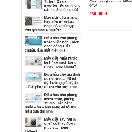
Máy nướng bánh mì Elect
Tủ lạnh 2 ngăn
inverter: Đủ dùng cho
00W
căn hộ 2 phòng ngủ?
750.000đ
Máy giặt cửa trước
hay cửa trên: Lựa
chọn nào phù hợp
cho gia đình 4 người?
Điều hòa cho phòng
khách liền bếp: Cách
chọn công suất
chuẩn, làm mát hiệu quả
Máy giặt “giặt nước
lạnh” có sạch bằng
nước nóng không?
Điều hòa cho gia đình
có người già: Nhiệt
độ, hướng gió, độ ẩm
– Giải pháp tối ưu cho sức khỏe
Điều hòa cho phòng
livestream, phòng
studio: Cân bằng
nhiệt – ồn – ánh sáng để tối ưu
hiệu quả ghi hình
Máy giặt sấy “all in
one” có thay được
máy sấy riêng
không?