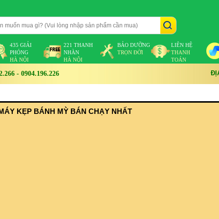
435 GIẢI
221 THANH
BẢO DƯỠNG
LIÊN HỆ
PHÓNG
NHÀN
TRỌN ĐỜI
THANH
HÀ NỘI
HÀ NỘI
TOÁN
ĐỊ
266 - 0904.196.226
MÁY KẸP BÁNH MỲ BÁN CHẠY NHẤT