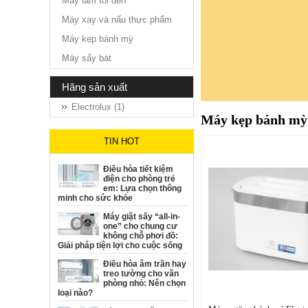
Máy làm tỏi đen
Máy xay và nấu thực phẩm
Máy kẹp bánh mỳ
Máy sấy bát
hãng sản xuất
Electrolux (1)
Máy kẹp bánh mỳ
TIN HOT
Điều hòa tiết kiệm
điện cho phòng trẻ
em: Lựa chọn thông
minh cho sức khỏe
Máy giặt sấy “all-in-
one” cho chung cư
không chỗ phơi đồ:
Giải pháp tiện lợi cho cuộc sống
Điều hòa âm trần hay
treo tường cho văn
phòng nhỏ: Nên chọn
loại nào?