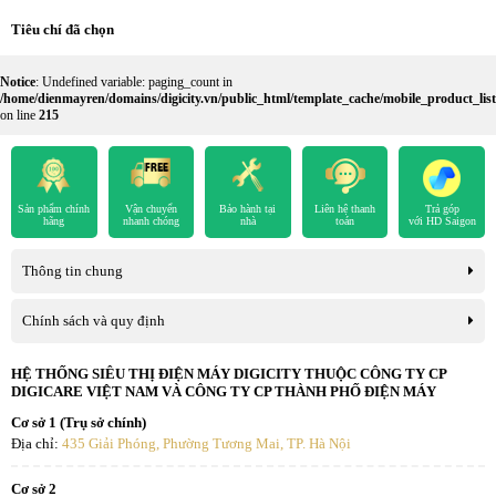
Tiêu chí đã chọn
Notice
: Undefined variable: paging_count in
/home/dienmayren/domains/digicity.vn/public_html/template_cache/mobile_product_l
on line
215
Sản phẩm chính
Vận chuyển
Bảo hành tại
Liên hệ thanh
Trả góp
hãng
nhanh chóng
nhà
toán
với HD Saigon
Thông tin chung
Chính sách và quy định
HỆ THỐNG SIÊU THỊ ĐIỆN MÁY DIGICITY THUỘC CÔNG TY CP
DIGICARE VIỆT NAM VÀ CÔNG TY CP THÀNH PHỐ ĐIỆN MÁY
Cơ sở 1 (Trụ sở chính)
Địa chỉ:
435 Giải Phóng, Phường Tương Mai, TP. Hà Nội
Cơ sở 2