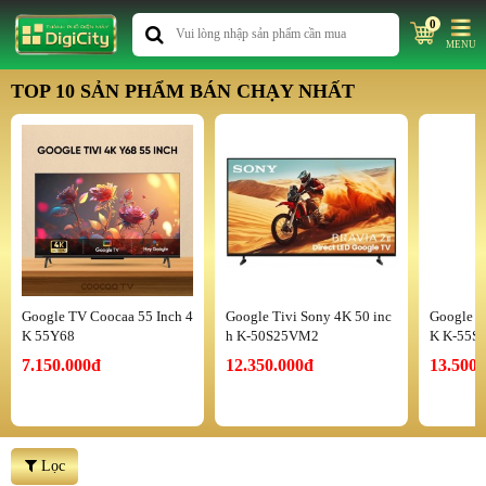
0
MENU
TOP 10 SẢN PHẨM BÁN CHẠY NHẤT
Google TV Coocaa 55 Inch 4
Google Tivi Sony 4K 50 inc
Google T
K 55Y68
h K-50S25VM2
K K-55S
7.150.000đ
12.350.000đ
13.500.
Lọc