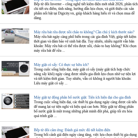
Bếp từ đôi Inverter – công nghệ tiết kiệm điện mới nhất 2026, phân tích
chi tiết ưu điểm, tính năng, hướng dẫn lựa chọn, và giới thiệu các sản
phẩm nổi bật tại Digicity.vn, giúp khách hàng hiểu rõ và chọn mua dễ
dàng.
Máy rửa bát rửa được nồi chảo to không? Cần chú ý kích thước nào?
Máy rửa bát ngày càng phổ biến trong các gia đình Việt, giúp tiết kiệm
thời gian và đảm bảo vệ sinh bát đĩa. Tuy nhiên, nhiều người vẫn băn
khoăn: Máy rửa bát có thể rửa được nồi, chảo to hay không? Khi chọn
máy rửa bát để rửa ...
Máy giặt có sấy: Có thực sự hữu ích?
Trong cuộc sống hiện đại, máy giặt có sấy (máy giặt tích hợp chức
năng sấy khô) ngày càng được nhiều gia đình lựa chọn nhờ sự tiện lợi
và tiết kiệm thời gian. Tuy nhiên, vẫn có không ít người băn khoăn:
Liệu máy giặt có sấy ...
Máy giặt tự động phân bổ nước giặt: Tiện ích hiện đại cho gia đình
Trong cuộc sống hiện đại, các thiết bị gia dụng ngày càng được cải tiến
để mang lại sự tiện nghi và hiệu quả cao hơn. Máy giặt tự động phân
bổ nước giặt là một trong những phát minh đột phá, giúp tối ưu hóa
quá trình giặt ...
Bếp từ đôi cảm ứng: Đánh giá mức độ tiết kiệm điện
Trong bối cảnh giá điện ngày càng tăng, việc lựa chọn thiết bị gia dụng