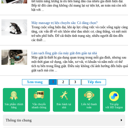
tiết kiệm năng lượng là ưu tiên hàng đầu của nhiều gia đình hiện đại.
Bếp từ đôi cảm ứng không chỉ mang lại sự tiện lợi, an toàn mà còn nổi
bật với ...
Máy massage trị liệu chuyên sâu: Có đáng chọn?
Trong cuộc sống hiện đại, khi áp lực công việc và cuộc sống ngày càng
tăng, các vấn đề về sức khỏe như đau nhức cơ, căng thẳng, và mệt mỏi
trở nên phổ biến. Để cải thiện tình trạng này, nhiều người đã tìm đến
các thiết ...
Làm sạch lồng giặt của máy giặt đơn giản tại nhà
Máy giặt là thiết bị gia dụng quan trọng trong mỗi gia đình, nhưng sau
một thời gian sử dụng, cặn bẩn, xơ vải, vi khuẩn và nấm mốc có thể
tích tụ bên trong lồng giặt. Điều này không chỉ ảnh hưởng đến hiệu quả
giặt sạch mà còn ...
1
Xem trang
2
3
Tiếp theo
Sản phẩm chính
Vận chuyển
Bảo hành tại
Liên hệ thanh
Trả góp
hãng
nhanh chóng
nhà
toán
với HD Saigon
Thông tin chung