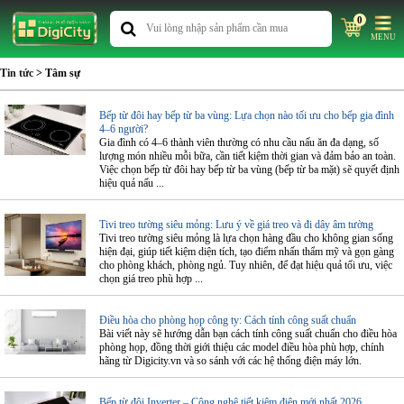
0
MENU
Tin tức
> Tâm sự
Bếp từ đôi hay bếp từ ba vùng: Lựa chọn nào tối ưu cho bếp gia đình
4–6 người?
Gia đình có 4–6 thành viên thường có nhu cầu nấu ăn đa dạng, số
lượng món nhiều mỗi bữa, cần tiết kiệm thời gian và đảm bảo an toàn.
Việc chọn bếp từ đôi hay bếp từ ba vùng (bếp từ ba mặt) sẽ quyết định
hiệu quả nấu ...
Tivi treo tường siêu mỏng: Lưu ý về giá treo và đi dây âm tường
Tivi treo tường siêu mỏng là lựa chọn hàng đầu cho không gian sống
hiện đại, giúp tiết kiệm diện tích, tạo điểm nhấn thẩm mỹ và gọn gàng
cho phòng khách, phòng ngủ. Tuy nhiên, để đạt hiệu quả tối ưu, việc
chọn giá treo phù hợp ...
Điều hòa cho phòng họp công ty: Cách tính công suất chuẩn
Bài viết này sẽ hướng dẫn bạn cách tính công suất chuẩn cho điều hòa
phòng họp, đồng thời giới thiệu các model điều hòa phù hợp, chính
hãng từ Digicity.vn và so sánh với các hệ thống điện máy lớn.
Bếp từ đôi Inverter – Công nghệ tiết kiệm điện mới nhất 2026