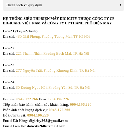
Chính sách và quy định
HỆ THỐNG SIÊU THỊ ĐIỆN MÁY DIGICITY THUỘC CÔNG TY CP
DIGICARE VIỆT NAM VÀ CÔNG TY CP THÀNH PHỐ ĐIỆN MÁY
Cơ sở 1 (Trụ sở chính)
Địa chỉ:
435 Giải Phóng, Phường Tương Mai, TP. Hà Nội
Cơ sở 2
Địa chỉ:
221 Thanh Nhàn, Phường Bạch Mai, TP. Hà Nội
Cơ sở 3
Địa chỉ:
277 Nguyễn Trãi, Phường Khương Đình, TP. Hà Nội
Cơ sở 4
Địa chỉ:
35 Đường Ngọc Hồi, Phường Yên Sở, TP. Hà Nội
Hotline:
0945.172.266
Hoặc
0904.196.226
Tiếp nhận bảo hành, chăm sóc khách hàng:
0904.196.226
Phản ánh chất lượng dịch vụ:
0945.172.266
Hỗ trợ kĩ thuật:
0904.196.226
Email Đặt Hàng:
digicity268@gmail.com
Email Liên Hệ:
digicity268@gmail.com