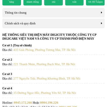
hãng
nhanh chóng
nhà
toán
với HD Saigon
Thông tin chung
Chính sách và quy định
HỆ THỐNG SIÊU THỊ ĐIỆN MÁY DIGICITY THUỘC CÔNG TY CP
DIGICARE VIỆT NAM VÀ CÔNG TY CP THÀNH PHỐ ĐIỆN MÁY
Cơ sở 1 (Trụ sở chính)
Địa chỉ:
435 Giải Phóng, Phường Tương Mai, TP. Hà Nội
Cơ sở 2
Địa chỉ:
221 Thanh Nhàn, Phường Bạch Mai, TP. Hà Nội
Cơ sở 3
Địa chỉ:
277 Nguyễn Trãi, Phường Khương Đình, TP. Hà Nội
Cơ sở 4
Địa chỉ:
35 Đường Ngọc Hồi, Phường Yên Sở, TP. Hà Nội
Hotline:
0945.172.266
Hoặc
0904.196.226