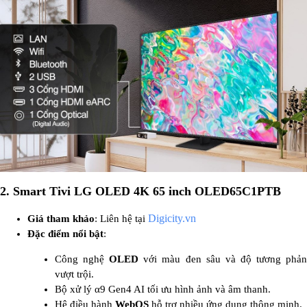
2. Smart Tivi LG OLED 4K 65 inch OLED65C1PTB
Digicity.vn
Giá tham khảo
: Liên hệ tại
Đặc điểm nổi bật
:
Công nghệ
OLED
với màu đen sâu và độ tương phả
vượt trội.
Bộ xử lý α9 Gen4 AI tối ưu hình ảnh và âm thanh.
Hệ điều hành
WebOS
hỗ trợ nhiều ứng dụng thông minh.