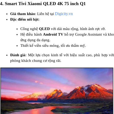
4. Smart Tivi Xiaomi QLED 4K 75 inch Q1
Digicity.vn
Giá tham khảo
: Liên hệ tại
Đặc điểm nổi bật
:
Công nghệ
QLED
với dải màu rộng, hình ảnh rực rỡ.
Hệ điều hành
Android TV
hỗ trợ Google Assistant và kh
ứng dụng đa dạng.
Thiết kế viền siêu mỏng, tối ưu thẩm mỹ.
Đánh giá
: Một lựa chọn kinh tế với hiệu suất cao, phù hợp vớ
phòng khách chung cư rộng rãi.