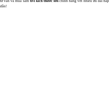
tư vấn và mua sắm
tivi kích thước lớn
chính hãng với nhiều ưu đãi hấ
dẫn!