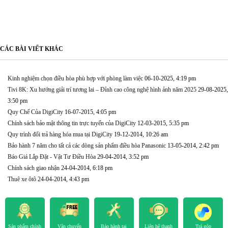
CÁC BÀI VIẾT KHÁC
Kinh nghiệm chọn điều hòa phù hợp với phòng làm việc
06-10-2025, 4:19 pm
Tivi 8K: Xu hướng giải trí tương lai – Đỉnh cao công nghệ hình ảnh năm 2025
29-08-2025,
3:50 pm
Quy Chế Của DigiCity
16-07-2015, 4:05 pm
Chính sách bảo mật thông tin trực tuyến của DigiCity
12-03-2015, 5:35 pm
Quy trình đổi trả hàng hóa mua tại DigiCity
19-12-2014, 10:26 am
Bảo hành 7 năm cho tất cả các dòng sản phẩm điều hòa Panasonic
13-05-2014, 2:42 pm
Báo Giá Lắp Đặt - Vật Tư Điều Hòa
29-04-2014, 3:52 pm
Chính sách giao nhận
24-04-2014, 6:18 pm
Thuê xe ôtô
24-04-2014, 4:43 pm
Sản phẩm chính
Vận chuyển
Bảo hành tại
Liên hệ thanh
Trả góp