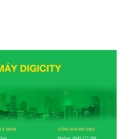
UY ĐỊNH
TỔNG ĐÀI HỖ TRỢ
 hòa
Hotline: 0945.172.266