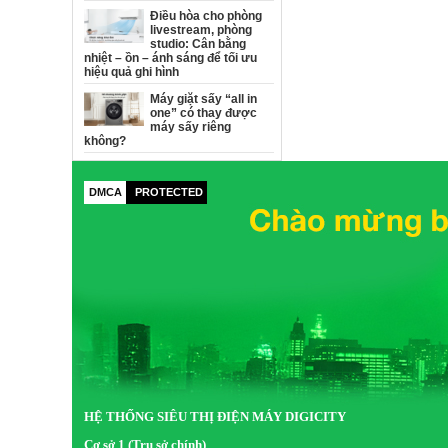
Điều hòa cho phòng
livestream, phòng
studio: Cân bằng
nhiệt – ồn – ánh sáng để tối ưu
hiệu quả ghi hình
Máy giặt sấy “all in
one” có thay được
máy sấy riêng
không?
DMCA
PROTECTED
HỆ THỐNG SIÊU THỊ ĐIỆN MÁY DIGICITY
Cơ sở 1 (Trụ sở chính)