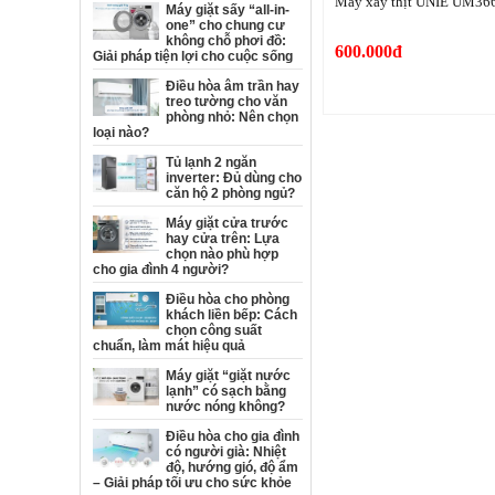
Máy xay thịt UNIE UM36
Máy giặt sấy “all-in-
one” cho chung cư
không chỗ phơi đồ:
600.000đ
Giải pháp tiện lợi cho cuộc sống
Điều hòa âm trần hay
treo tường cho văn
phòng nhỏ: Nên chọn
loại nào?
Tủ lạnh 2 ngăn
inverter: Đủ dùng cho
căn hộ 2 phòng ngủ?
Máy giặt cửa trước
hay cửa trên: Lựa
chọn nào phù hợp
cho gia đình 4 người?
Điều hòa cho phòng
khách liền bếp: Cách
chọn công suất
chuẩn, làm mát hiệu quả
Máy giặt “giặt nước
lạnh” có sạch bằng
nước nóng không?
Điều hòa cho gia đình
có người già: Nhiệt
độ, hướng gió, độ ẩm
– Giải pháp tối ưu cho sức khỏe