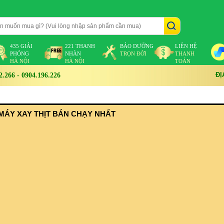
435 GIẢI
221 THANH
BẢO DƯỠNG
LIÊN HỆ
PHÓNG
NHÀN
TRỌN ĐỜI
THANH
HÀ NỘI
HÀ NỘI
TOÁN
ĐỊ
266 - 0904.196.226
MÁY XAY THỊT BÁN CHẠY NHẤT