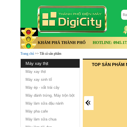
KHÁM PHÁ THÀNH PHỐ
HOTLINE: 0945.172.
Trang chủ
>> Tất cả sản phẩm
máy xay thịt
TOP SẢN PHẨM 
Máy xay thịt
Máy xay sinh tố
Máy ép - vắt trái cây
Máy đánh trứng, Máy trộn bột
Máy làm sữa đậu nành
Máy pha cafe
Máy làm sữa chua