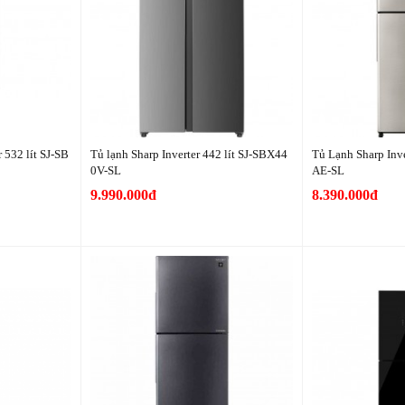
 532 lít SJ-SB
Tủ lạnh Sharp Inverter 442 lít SJ-SBX44
Tủ Lạnh Sharp Inv
0V-SL
AE-SL
9.990.000đ
8.390.000đ