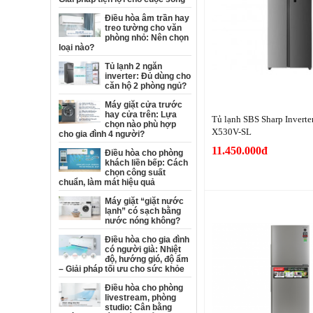
Điều hòa âm trần hay
treo tường cho văn
phòng nhỏ: Nên chọn
loại nào?
Tủ lạnh 2 ngăn
inverter: Đủ dùng cho
căn hộ 2 phòng ngủ?
Máy giặt cửa trước
hay cửa trên: Lựa
Tủ lạnh SBS Sharp Inverter
chọn nào phù hợp
X530V-SL
cho gia đình 4 người?
11.450.000đ
Điều hòa cho phòng
khách liền bếp: Cách
chọn công suất
chuẩn, làm mát hiệu quả
Máy giặt “giặt nước
lạnh” có sạch bằng
nước nóng không?
Điều hòa cho gia đình
có người già: Nhiệt
độ, hướng gió, độ ẩm
– Giải pháp tối ưu cho sức khỏe
Điều hòa cho phòng
livestream, phòng
studio: Cân bằng