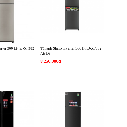
erter 360 Lít SJ-XP382
Tủ lạnh Sharp Inverter 360 lít SJ-XP382
AE-DS
8.250.000đ