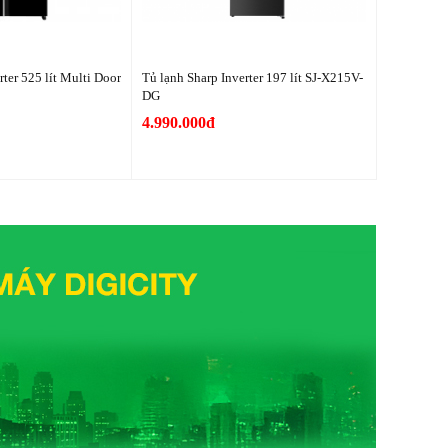
rter 525 lít Multi Door
Tủ lạnh Sharp Inverter 197 lít SJ-X215V-
DG
4.990.000đ