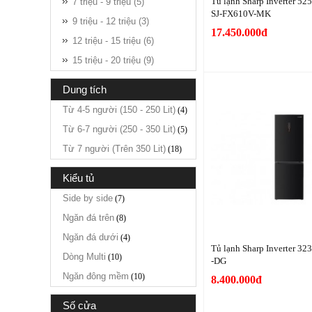
Tủ lạnh Sharp Inverter 525
7 triệu - 9 triệu (5)
SJ-FX610V-MK
9 triệu - 12 triệu (3)
17.450.000đ
12 triệu - 15 triệu (6)
15 triệu - 20 triệu (9)
dung tích
Từ 4-5 người (150 - 250 Lit)
(4)
Từ 6-7 người (250 - 350 Lit)
(5)
Từ 7 người (Trên 350 Lit)
(18)
kiểu tủ
Side by side
(7)
Ngăn đá trên
(8)
Ngăn đá dưới
(4)
Tủ lạnh Sharp Inverter 32
Dòng Multi
(10)
-DG
Ngăn đông mềm
(10)
8.400.000đ
số cửa