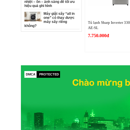
nhiệt – ồn – ánh sáng để tối ưu
hiệu quả ghi hình
Máy giặt sấy “all in
one” có thay được
máy sấy riêng
Tủ lạnh Sharp Inverter 330
không?
AE-SL
7.750.000đ
DMCA
PROTECTED