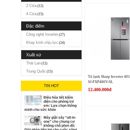
2 Cửa
(12)
4 Cửa
(15)
đặc điểm
Công nghệ Inverter
(27)
Khay kính chịu lực
(24)
xuất xứ
Thái Lan
(12)
Trung Quốc
(15)
Tủ lạnh Sharp Inverter 401
SJ-FXP480V-SL
TIN HOT
12.400.000đ
Điều hòa tiết kiệm
điện cho phòng trẻ
em: Lựa chọn thông
minh cho sức khỏe
Máy giặt sấy “all-in-
one” cho chung cư
không chỗ phơi đồ:
Giải pháp tiện lợi cho cuộc sống