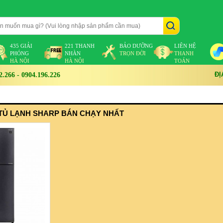
435 GIẢI
221 THANH
BẢO DƯỠNG
LIÊN HỆ
PHÓNG
NHÀN
TRỌN ĐỜI
THANH
HÀ NỘI
HÀ NỘI
TOÁN
ĐỊ
266 - 0904.196.226
TỦ LẠNH SHARP BÁN CHẠY NHẤT