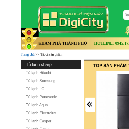
KHÁM PHÁ THÀNH PHỐ
HOTLINE: 0945.172.
Trang chủ
>> Tất cả sản phẩm
tủ lạnh sharp
TOP SẢN PHẨM 
Tủ lạnh Hitachi
Tủ lạnh Samsung
Tủ lạnh LG
Tủ lạnh Panasonic
Tủ lạnh Aqua
Tủ lạnh Electrolux
Tủ lạnh Casper