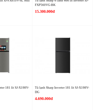
 lít SJ-FX610V-SL Mul
Tủ lạnh Sharp 4 cánh 466 lít inverter SJ-
FXP560VG-BK
15.300.000đ
rter 181 lít SJ-X198V-
Tủ lạnh Sharp Inverter 181 lít SJ-X198V-
DG
4.690.000đ