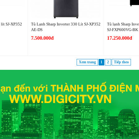
 lít SJ-XP352
Tủ Lạnh Sharp Inverter 330 Lít SJ-XP352
Tủ lạnh Sharp Inve
AE-DS
SJ-FXP600VG-BK
7.500.000đ
17.250.000đ
Xem trang
1
2
Tiếp theo