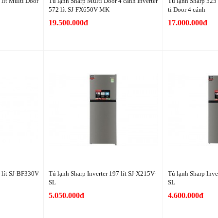
 lít Multi Door
Tủ lạnh Sharp Multi Door 4 cánh Inverter
Tủ lạnh Sharp 525
572 lít SJ-FX650V-MK
ti Door 4 cánh
19.500.000đ
17.000.000đ
3 lít SJ-BF330V
Tủ lạnh Sharp Inverter 197 lít SJ-X215V-
Tủ lạnh Sharp Inve
SL
SL
5.050.000đ
4.600.000đ