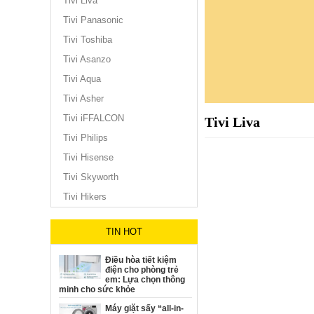
Tivi Liva
Tivi Panasonic
Tivi Toshiba
Tivi Asanzo
Tivi Aqua
Tivi Asher
Tivi iFFALCON
Tivi Liva
Tivi Philips
Tivi Hisense
Tivi Skyworth
Tivi Hikers
TIN HOT
Điều hòa tiết kiệm
điện cho phòng trẻ
em: Lựa chọn thông
minh cho sức khỏe
Máy giặt sấy “all-in-