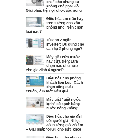
one” cho chung cư
không chỗ phơi đồ:
Giải pháp tiện lợi cho cuộc sống
Điều hòa âm trần hay
treo tường cho văn
phòng nhỏ: Nên chọn
loại nào?
Tủ lạnh 2 ngăn
inverter: Đủ dùng cho
căn hộ 2 phòng ngủ?
Máy giặt cửa trước
hay cửa trên: Lựa
chọn nào phù hợp
cho gia đình 4 người?
Điều hòa cho phòng
khách liền bếp: Cách
chọn công suất
chuẩn, làm mát hiệu quả
Máy giặt “giặt nước
lạnh” có sạch bằng
nước nóng không?
Điều hòa cho gia đình
có người già: Nhiệt
độ, hướng gió, độ ẩm
– Giải pháp tối ưu cho sức khỏe
Điều hòa cho phòng