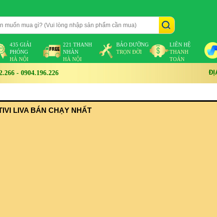
435 GIẢI
221 THANH
BẢO DƯỠNG
LIÊN HỆ
PHÓNG
NHÀN
TRỌN ĐỜI
THANH
HÀ NỘI
HÀ NỘI
TOÁN
ĐỊ
266 - 0904.196.226
IVI LIVA BÁN CHẠY NHẤT