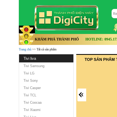
KHÁM PHÁ THÀNH PHỐ
HOTLINE: 0945.172.
Trang chủ
>> Tất cả sản phẩm
tivi liva
TOP SẢN PHẨM T
Tivi Samsung
Tivi LG
Tivi Sony
Tivi Casper
Tivi TCL
Tivi Coocaa
Tivi Xiaomi