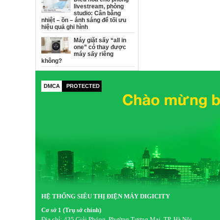
livestream, phòng
studio: Cân bằng
nhiệt – ồn – ánh sáng để tối ưu
hiệu quả ghi hình
Máy giặt sấy “all in
one” có thay được
máy sấy riêng
không?
DMCA
PROTECTED
HỆ THỐNG SIÊU THỊ ĐIỆN MÁY DIGICITY
Cơ sở 1 (Trụ sở chính)
Địa chỉ:
435 Giải Phóng, Phường Tương Mai, TP. Hà Nội