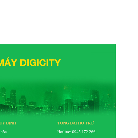
UY ĐỊNH
TỔNG ĐÀI HỖ TRỢ
 hòa
Hotline: 0945.172.266