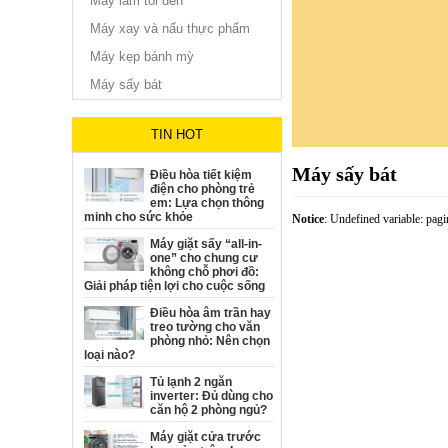
Máy làm tỏi đen
Máy xay và nấu thực phẩm
Máy kẹp bánh mỳ
Máy sấy bát
TIN HOT
Máy sấy bát
Điều hòa tiết kiệm
điện cho phòng trẻ
em: Lựa chọn thông
minh cho sức khỏe
Notice
: Undefined variable: pag
Máy giặt sấy “all-in-
one” cho chung cư
không chỗ phơi đồ:
Giải pháp tiện lợi cho cuộc sống
Điều hòa âm trần hay
treo tường cho văn
phòng nhỏ: Nên chọn
loại nào?
Tủ lạnh 2 ngăn
inverter: Đủ dùng cho
căn hộ 2 phòng ngủ?
Máy giặt cửa trước