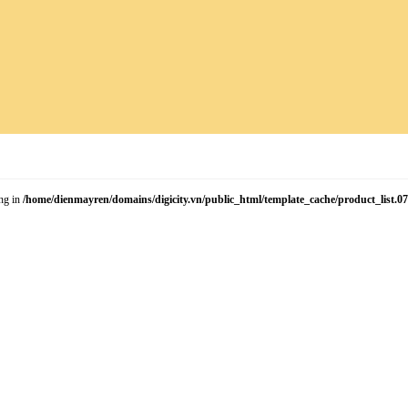
ing in
/home/dienmayren/domains/digicity.vn/public_html/template_cache/product_list