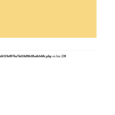
.07d4319e8976a76d18d98cffba0cb68c.php
on line
239