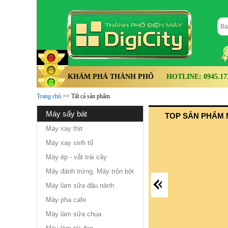
KHÁM PHÁ THÀNH PHỐ
HOTLINE: 0945.172.
Trang chủ
>> Tất cả sản phẩm
máy sấy bát
TOP SẢN PHẨM 
Máy xay thịt
Máy xay sinh tố
Máy ép - vắt trái cây
Máy đánh trứng, Máy trộn bột
Máy làm sữa đậu nành
Máy pha cafe
Máy làm sữa chua