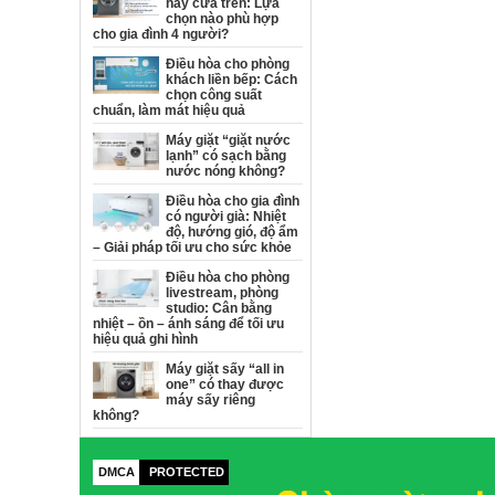
hay cửa trên: Lựa
chọn nào phù hợp
cho gia đình 4 người?
Điều hòa cho phòng
khách liền bếp: Cách
chọn công suất
chuẩn, làm mát hiệu quả
Máy giặt “giặt nước
lạnh” có sạch bằng
nước nóng không?
Điều hòa cho gia đình
có người già: Nhiệt
độ, hướng gió, độ ẩm
– Giải pháp tối ưu cho sức khỏe
Điều hòa cho phòng
livestream, phòng
studio: Cân bằng
nhiệt – ồn – ánh sáng để tối ưu
hiệu quả ghi hình
Máy giặt sấy “all in
one” có thay được
máy sấy riêng
không?
DMCA
PROTECTED