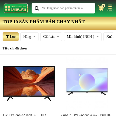
0
MENU
TOP 10 SẢN PHẨM BÁN CHẠY NHẤT
Lọc
Hãng
Giá bán
Màn hình( INCH )
Xuất 
Tiêu chí đã chọn
Tivi FFalcon 32 inch 32F1 HD
Google Tivi Coocaa 43Z72 Full HD