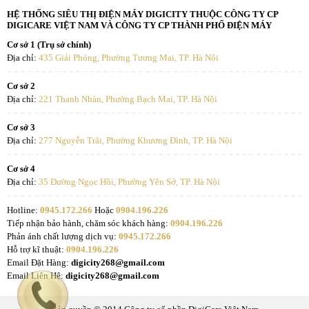
HỆ THỐNG SIÊU THỊ ĐIỆN MÁY DIGICITY THUỘC CÔNG TY CP
DIGICARE VIỆT NAM VÀ CÔNG TY CP THÀNH PHỐ ĐIỆN MÁY
Cơ sở 1 (Trụ sở chính)
Địa chỉ:
435 Giải Phóng, Phường Tương Mai, TP. Hà Nội
Cơ sở 2
Địa chỉ:
221 Thanh Nhàn, Phường Bạch Mai, TP. Hà Nội
Cơ sở 3
Địa chỉ:
277 Nguyễn Trãi, Phường Khương Đình, TP. Hà Nội
Cơ sở 4
Địa chỉ:
35 Đường Ngọc Hồi, Phường Yên Sở, TP. Hà Nội
Hotline:
0945.172.266
Hoặc
0904.196.226
Tiếp nhận bảo hành, chăm sóc khách hàng:
0904.196.226
Phản ánh chất lượng dịch vụ:
0945.172.266
Hỗ trợ kĩ thuật:
0904.196.226
Email Đặt Hàng:
digicity268@gmail.com
Email Liên Hệ:
digicity268@gmail.com