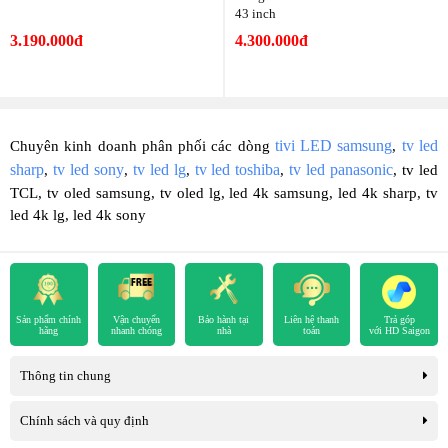
43 inch
3.190.000đ
4.300.000đ
tivi LED samsung
tv led
Chuyên kinh doanh phân phối các dòng
,
sharp
tv led sony
tv led lg
tv led toshiba
tv led panasonic
,
,
,
,
, tv led
TCL, tv oled samsung, tv oled lg, led 4k samsung, led 4k sharp, tv
led 4k lg, led 4k sony
Sản phẩm chính
Vận chuyển
Bảo hành tại
Liên hệ thanh
Trả góp
hãng
nhanh chóng
nhà
toán
với HD Saigon
Thông tin chung
Chính sách và quy định