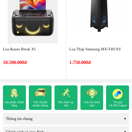
Loa Ikarao Break X1
Loa Tháp Samsung MX-T40/XV
18.500.000đ
1.750.000đ
Sản phẩm chính
Vận chuyển
Bảo hành tại
Liên hệ thanh
Trả góp
hãng
nhanh chóng
nhà
toán
với HD Saigon
Thông tin chung
Chính sách và quy định