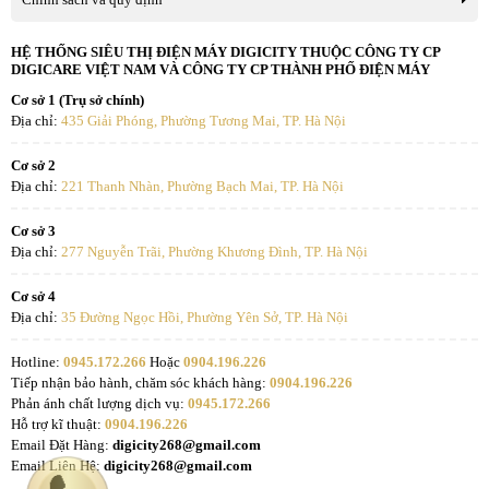
HỆ THỐNG SIÊU THỊ ĐIỆN MÁY DIGICITY THUỘC CÔNG TY CP
DIGICARE VIỆT NAM VÀ CÔNG TY CP THÀNH PHỐ ĐIỆN MÁY
Cơ sở 1 (Trụ sở chính)
Địa chỉ:
435 Giải Phóng, Phường Tương Mai, TP. Hà Nội
Cơ sở 2
Địa chỉ:
221 Thanh Nhàn, Phường Bạch Mai, TP. Hà Nội
Cơ sở 3
Địa chỉ:
277 Nguyễn Trãi, Phường Khương Đình, TP. Hà Nội
Cơ sở 4
Địa chỉ:
35 Đường Ngọc Hồi, Phường Yên Sở, TP. Hà Nội
Hotline:
0945.172.266
Hoặc
0904.196.226
Tiếp nhận bảo hành, chăm sóc khách hàng:
0904.196.226
Phản ánh chất lượng dịch vụ:
0945.172.266
Hỗ trợ kĩ thuật:
0904.196.226
Email Đặt Hàng:
digicity268@gmail.com
Email Liên Hệ:
digicity268@gmail.com