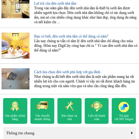
Lợi ích của đèn sưởi nhà tắm
Trong vào năm gần đây đèn sưởi nhà tắm là thiết bị sưởi ấm được
nhiều người lựa chọn. Đèn sưởi nhà tắm không chỉ có tác dụng sưởi
ấm, mà nó còn nhiều công dụng khác như làm đẹp, ứng dụng đa năng
và tiết kiệm chi ...
Bạn có biết, đèn sưởi nhà tắm có thể dùng cả năm?
Lâu nay chúng ta vẫn có tâm lý đèn sưởi nhà tắm chỉ dùng cho mùa
đông. Hôm nay DigiCity cùng bạn chỉ ra " Vì sao đèn sưởi nhà tắm có
thể dùng cả năm?"
Cách lựa chọn đèn sưởi phù hợp với gia đình
Như chúng ta đã biết đèn sưởi nhà tắm là một sản phẩm mang lại rất
nhiều lợi ích cho con người. Chính vì vậy nó rất được khách hàng tin
dùng trong một vài năm vừa qua và nhu cầu cũng tăng dần đều.
Sản phẩm chính
Vận chuyển
Bảo hành tại
Liên hệ thanh
Trả góp
hãng
nhanh chóng
nhà
toán
với HD Saigon
Thông tin chung