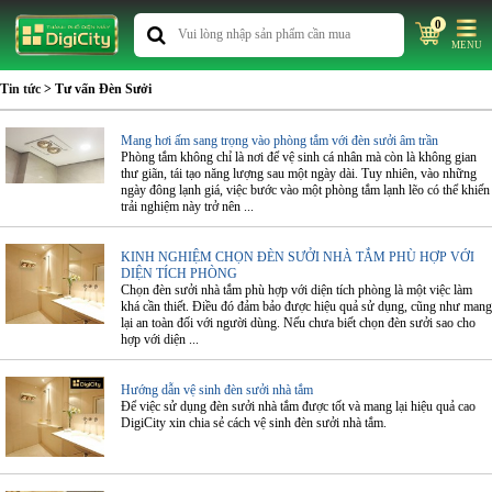
0
MENU
Tin tức
> Tư vấn Đèn Sưởi
Mang hơi ấm sang trọng vào phòng tắm với đèn sưởi âm trần
Phòng tắm không chỉ là nơi để vệ sinh cá nhân mà còn là không gian
thư giãn, tái tạo năng lượng sau một ngày dài. Tuy nhiên, vào những
ngày đông lạnh giá, việc bước vào một phòng tắm lạnh lẽo có thể khiến
trải nghiệm này trở nên ...
KINH NGHIỆM CHỌN ĐÈN SƯỞI NHÀ TẮM PHÙ HỢP VỚI
DIỆN TÍCH PHÒNG
Chọn đèn sưởi nhà tắm phù hợp với diện tích phòng là một việc làm
khá cần thiết. Điều đó đảm bảo được hiệu quả sử dụng, cũng như mang
lại an toàn đối với người dùng. Nếu chưa biết chọn đèn sưởi sao cho
hợp với diện ...
Hướng dẫn vệ sinh đèn sưởi nhà tắm
Để việc sử dụng đèn sưởi nhà tắm được tốt và mang lại hiệu quả cao
DigiCity xin chia sẻ cách vệ sinh đèn sưởi nhà tắm.