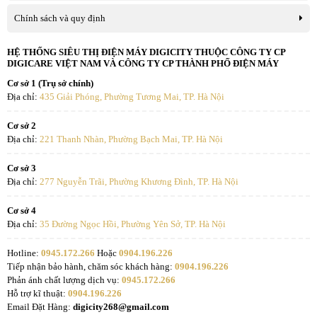
Chính sách và quy định
HỆ THỐNG SIÊU THỊ ĐIỆN MÁY DIGICITY THUỘC CÔNG TY CP
DIGICARE VIỆT NAM VÀ CÔNG TY CP THÀNH PHỐ ĐIỆN MÁY
Cơ sở 1 (Trụ sở chính)
Địa chỉ:
435 Giải Phóng, Phường Tương Mai, TP. Hà Nội
Cơ sở 2
Địa chỉ:
221 Thanh Nhàn, Phường Bạch Mai, TP. Hà Nội
Cơ sở 3
Địa chỉ:
277 Nguyễn Trãi, Phường Khương Đình, TP. Hà Nội
Cơ sở 4
Địa chỉ:
35 Đường Ngọc Hồi, Phường Yên Sở, TP. Hà Nội
Hotline:
0945.172.266
Hoặc
0904.196.226
Tiếp nhận bảo hành, chăm sóc khách hàng:
0904.196.226
Phản ánh chất lượng dịch vụ:
0945.172.266
Hỗ trợ kĩ thuật:
0904.196.226
Email Đặt Hàng:
digicity268@gmail.com