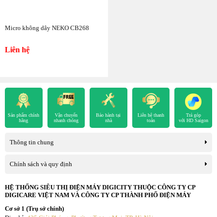
Micro không dây NEKO CB268
Liên hệ
Sản phẩm chính
Vận chuyển
Bảo hành tại
Liên hệ thanh
Trả góp
hãng
nhanh chóng
nhà
toán
với HD Saigon
Thông tin chung
Chính sách và quy định
HỆ THỐNG SIÊU THỊ ĐIỆN MÁY DIGICITY THUỘC CÔNG TY CP
DIGICARE VIỆT NAM VÀ CÔNG TY CP THÀNH PHỐ ĐIỆN MÁY
Cơ sở 1 (Trụ sở chính)