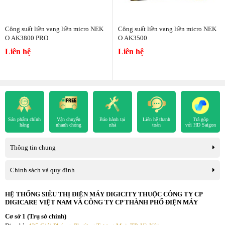
Công suất liền vang liền micro NEK
Công suất liền vang liền micro NEK
O AK3800 PRO
O AK3500
Liên hệ
Liên hệ
Sản phẩm chính
Vận chuyển
Bảo hành tại
Liên hệ thanh
Trả góp
hãng
nhanh chóng
nhà
toán
với HD Saigon
Thông tin chung
Chính sách và quy định
HỆ THỐNG SIÊU THỊ ĐIỆN MÁY DIGICITY THUỘC CÔNG TY CP
DIGICARE VIỆT NAM VÀ CÔNG TY CP THÀNH PHỐ ĐIỆN MÁY
Cơ sở 1 (Trụ sở chính)