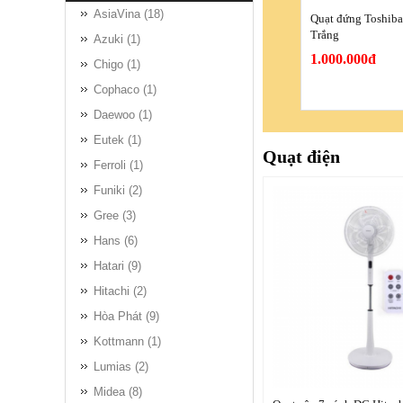
AsiaVina (18)
Quạt đứng Toshib
Trắng
Azuki (1)
1.000.000đ
Chigo (1)
Cophaco (1)
Daewoo (1)
Eutek (1)
Quạt điện
Ferroli (1)
Funiki (2)
Gree (3)
Hans (6)
Hatari (9)
Hitachi (2)
Hòa Phát (9)
Kottmann (1)
Lumias (2)
Midea (8)