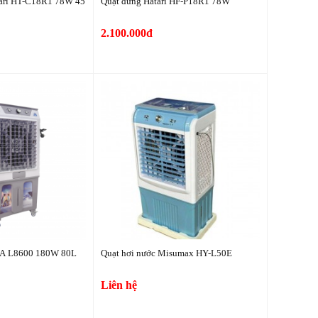
tari HT-C18R1 78W 45
Quạt đứng Hatari HF-P18R1 78W
2.100.000đ
FA L8600 180W 80L
Quạt hơi nước Misumax HY-L50E
Liên hệ