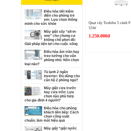
Điều hòa tiết kiệm
điện cho phòng trẻ
em: Lựa chọn thông
Quạt cây Toshiba 5 cánh
minh cho sức khỏe
55W
Máy giặt sấy “all-in-
1.250.000đ
one” cho chung cư
không chỗ phơi đồ:
Giải pháp tiện lợi cho cuộc sống
Điều hòa âm trần hay
treo tường cho văn
phòng nhỏ: Nên chọn
loại nào?
Tủ lạnh 2 ngăn
inverter: Đủ dùng cho
căn hộ 2 phòng ngủ?
Máy giặt cửa trước
hay cửa trên: Lựa
chọn nào phù hợp
cho gia đình 4 người?
Điều hòa cho phòng
khách liền bếp: Cách
chọn công suất
chuẩn, làm mát hiệu quả
Máy giặt “giặt nước