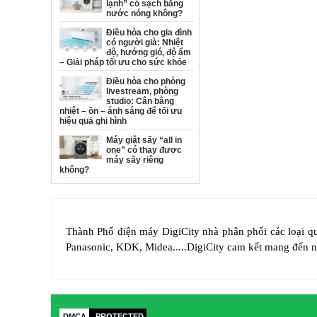
lạnh” có sạch bằng
nước nóng không?
Điều hòa cho gia đình
có người già: Nhiệt
độ, hướng gió, độ ẩm
– Giải pháp tối ưu cho sức khỏe
Điều hòa cho phòng
livestream, phòng
studio: Cân bằng
nhiệt – ồn – ánh sáng để tối ưu
hiệu quả ghi hình
Máy giặt sấy “all in
one” có thay được
máy sấy riêng
không?
Thành Phố điện máy DigiCity nhà phân phối các loại quạt
Panasonic, KDK, Midea.....DigiCity cam kết mang đến ng
DMCA
PROTECTED