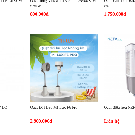
chi LF-D6RCW
Quạt đứng Vinawind 3 cánh QĐ400X-M
Quạt Đảo Trần Ha
S 50W
cm
800.000đ
1.750.000đ
V-LG
Quạt Đối Lưu Mi-Lux F6 Pro
Quạt điều hòa NE
2.900.000đ
Liên hệ