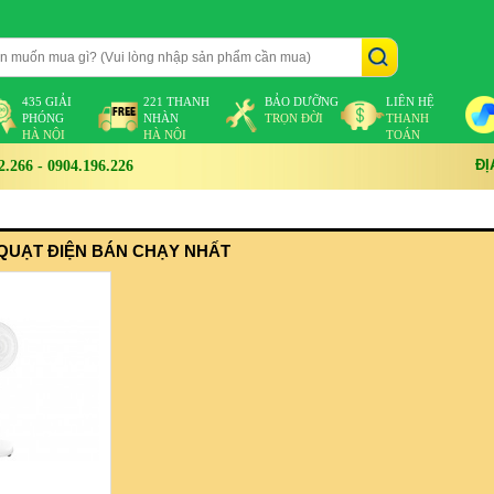
435 GIẢI
221 THANH
BẢO DƯỠNG
LIÊN HỆ
PHÓNG
NHÀN
TRỌN ĐỜI
THANH
HÀ NỘI
HÀ NỘI
TOÁN
ĐỊ
266 - 0904.196.226
QUẠT ĐIỆN BÁN CHẠY NHẤT