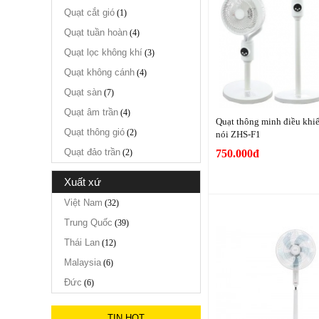
Quạt cắt gió
(1)
Quạt tuần hoàn
(4)
Quạt lọc không khí
(3)
Quạt không cánh
(4)
Quạt sàn
(7)
Quạt âm trần
(4)
Quạt thông minh điều khi
Quạt thông gió
(2)
nói ZHS-F1
Quạt đảo trần
(2)
750.000đ
xuất xứ
Việt Nam
(32)
Trung Quốc
(39)
Thái Lan
(12)
Malaysia
(6)
Đức
(6)
TIN HOT