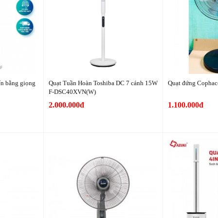
ển bằng giọng
Quạt Tuần Hoàn Toshiba DC 7 cánh 15W
Quạt đứng Copha
F-DSC40XVN(W)
2.000.000đ
1.100.000đ