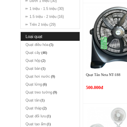
Dưới 1 triệu (30)
1 triệu - 1.5 triệu (30)
1.5 triệu - 2 triệu (16)
Trên 2 triệu (29)
loại quạt
Quạt điều hòa
(5)
Quạt cây
(46)
Quạt hộp
(2)
Quạt bàn
(1)
Quạt Tản Neta NT-188
Quạt hơi nước
(9)
Quạt lửng
(6)
500.000đ
Quạt treo tường
(9)
Quạt tản
(1)
Quạt tháp
(2)
Quạt đối lưu
(1)
Quạt tạo ẩm
(1)