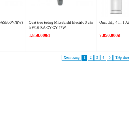
 F-ASB50VN(W)
Quạt treo tường Mitsubishi Electric 3 cán
Quạt tháp 4 in 1 
h W16-RA CY-GY 47W
1.850.000đ
7.850.000đ
Xem trang
1
2
3
4
5
Tiếp theo