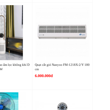
ạo ẩm lọc không khí D
Quạt cắt gió Nanyoo FM-1218X-2/Y 180
0W
cm
6.000.000đ