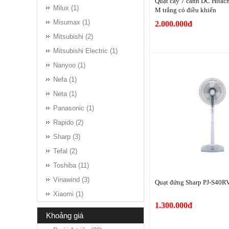
Quạt cây 7 cánh DC Hita
Milux (1)
M trắng có điều khiển
Misumax (1)
2.000.000đ
Mitsubishi (2)
Mitsubishi Electric (1)
Nanyoo (1)
Nefa (1)
Neta (1)
Panasonic (1)
Rapido (2)
Sharp (3)
Tefal (2)
Toshiba (11)
Vinawind (3)
Quạt đứng Sharp PJ-S40R
Xiaomi (1)
1.300.000đ
khoảng giá