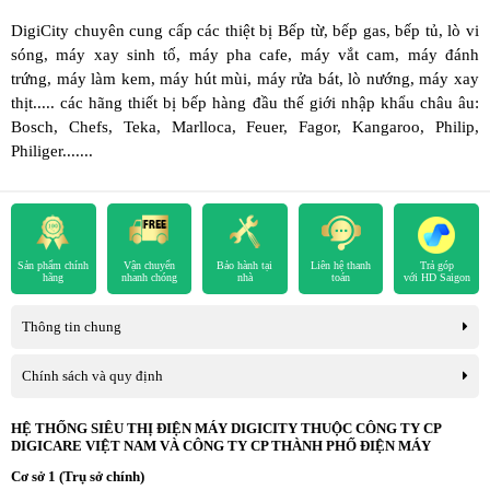
DigiCity chuyên cung cấp các thiệt bị Bếp từ, bếp gas, bếp tủ, lò vi
sóng, máy xay sinh tố, máy pha cafe, máy vắt cam, máy đánh
trứng, máy làm kem, máy hút mùi, máy rửa bát, lò nướng, máy xay
thịt..... các hãng thiết bị bếp hàng đầu thế giới nhập khẩu châu âu:
Bosch, Chefs, Teka, Marlloca, Feuer, Fagor, Kangaroo, Philip,
Philiger.......
Sản phẩm chính
Vận chuyển
Bảo hành tại
Liên hệ thanh
Trả góp
hãng
nhanh chóng
nhà
toán
với HD Saigon
Thông tin chung
Chính sách và quy định
HỆ THỐNG SIÊU THỊ ĐIỆN MÁY DIGICITY THUỘC CÔNG TY CP
DIGICARE VIỆT NAM VÀ CÔNG TY CP THÀNH PHỐ ĐIỆN MÁY
Cơ sở 1 (Trụ sở chính)