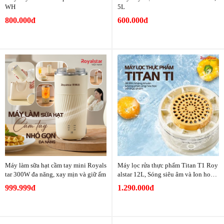
WH
5L
800.000đ
600.000đ
Máy làm sữa hạt cầm tay mini Royals
Máy lọc rửa thực phẩm Titan T1 Roy
tar 300W đa năng, xay mịn và giữ ấm
alstar 12L, Sóng siêu âm và Ion hoạt t
ính
999.999đ
1.290.000đ