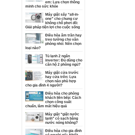
em: Lựa chọn thông
minh cho sức khỏe
Máy giặt sấy “all-in-
one” cho chung cư
không chỗ phơi đồ:
Giải pháp tiện lợi cho cuộc sống
Điều hòa âm trần hay
treo tường cho văn
phòng nhỏ: Nên chọn
loại nào?
Tủ lạnh 2 ngăn
inverter: Đủ dùng cho
căn hộ 2 phòng ngủ?
Máy giặt cửa trước
hay cửa trên: Lựa
chọn nào phù hợp
cho gia đình 4 người?
Điều hòa cho phòng
khách liền bếp: Cách
chọn công suất
chuẩn, làm mát hiệu quả
Máy giặt “giặt nước
lạnh” có sạch bằng
nước nóng không?
Điều hòa cho gia đình