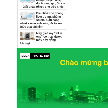
có người già: Nhiệt
độ, hướng gió, độ ẩm
– Giải pháp tối ưu cho sức khỏe
Điều hòa cho phòng
livestream, phòng
studio: Cân bằng
nhiệt – ồn – ánh sáng để tối ưu
hiệu quả ghi hình
Máy giặt sấy “all in
one” có thay được
máy sấy riêng
không?
DMCA
PROTECTED