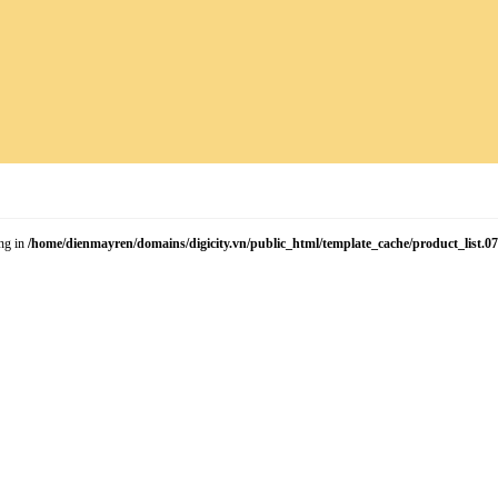
ing in
/home/dienmayren/domains/digicity.vn/public_html/template_cache/product_list