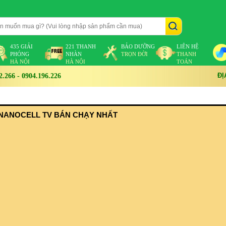
435 GIẢI
221 THANH
BẢO DƯỠNG
LIÊN HỆ
PHÓNG
NHÀN
TRỌN ĐỜI
THANH
HÀ NỘI
HÀ NỘI
TOÁN
ĐỊ
266 - 0904.196.226
NANOCELL TV BÁN CHẠY NHẤT