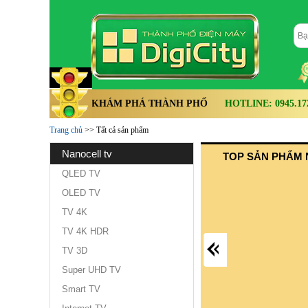
KHÁM PHÁ THÀNH PHỐ
HOTLINE: 0945.172.
Trang chủ
>> Tất cả sản phẩm
nanocell tv
TOP SẢN PHẨM 
QLED TV
OLED TV
TV 4K
TV 4K HDR
TV 3D
Super UHD TV
Smart TV