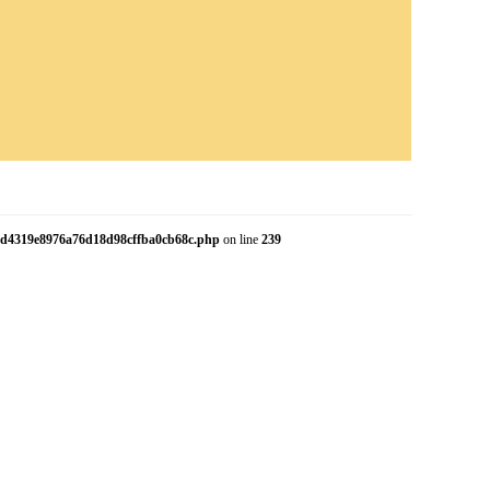
.07d4319e8976a76d18d98cffba0cb68c.php
on line
239