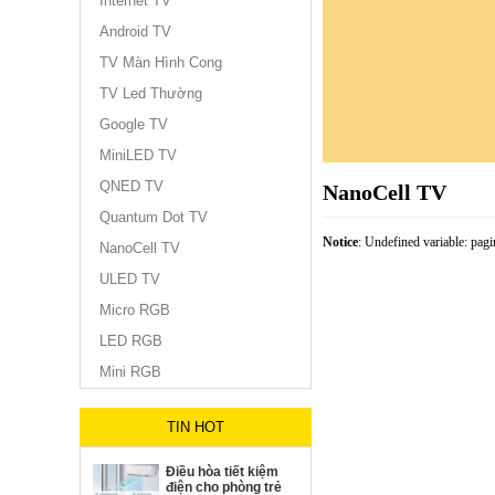
Internet TV
Android TV
TV Màn Hình Cong
TV Led Thường
Google TV
MiniLED TV
QNED TV
NanoCell TV
Quantum Dot TV
Notice
: Undefined variable: pag
NanoCell TV
ULED TV
Micro RGB
LED RGB
Mini RGB
TIN HOT
Điều hòa tiết kiệm
điện cho phòng trẻ