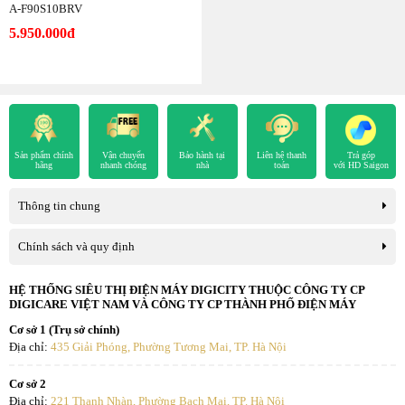
A-F90S10BRV
5.950.000đ
Sản phẩm chính
Vận chuyển
Bảo hành tại
Liên hệ thanh
Trả góp
hãng
nhanh chóng
nhà
toán
với HD Saigon
Thông tin chung
Chính sách và quy định
HỆ THỐNG SIÊU THỊ ĐIỆN MÁY DIGICITY THUỘC CÔNG TY CP
DIGICARE VIỆT NAM VÀ CÔNG TY CP THÀNH PHỐ ĐIỆN MÁY
Cơ sở 1 (Trụ sở chính)
Địa chỉ:
435 Giải Phóng, Phường Tương Mai, TP. Hà Nội
Cơ sở 2
Địa chỉ:
221 Thanh Nhàn, Phường Bạch Mai, TP. Hà Nội