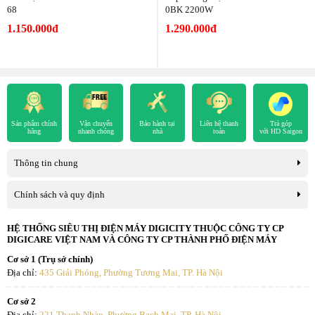
68
0BK 2200W
1.150.000đ
1.290.000đ
Sản phẩm chính
Vận chuyển
Bảo hành tại
Liên hệ thanh
Trả góp
hãng
nhanh chóng
nhà
toán
với HD Saigon
Thông tin chung
Chính sách và quy định
HỆ THỐNG SIÊU THỊ ĐIỆN MÁY DIGICITY THUỘC CÔNG TY CP
DIGICARE VIỆT NAM VÀ CÔNG TY CP THÀNH PHỐ ĐIỆN MÁY
Cơ sở 1 (Trụ sở chính)
Địa chỉ:
435 Giải Phóng, Phường Tương Mai, TP. Hà Nội
Cơ sở 2
Địa chỉ:
221 Thanh Nhàn, Phường Bạch Mai, TP. Hà Nội