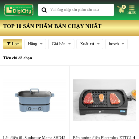
0
MENU
TOP 10 SẢN PHẨM BÁN CHẠY NHẤT
Lọc
Hãng
Giá bán
Xuất xứ
bosch
Tiêu chí đã chọn
Lẩu điện 6L Sunhouse Mama SHD45
Bếp nướng điện Electrolux ETTG1-4