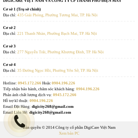
DIGICARE VIỆT NAM VÀ CÔNG TY CP THÀNH PHỐ ĐIỆN MÁY
Cơ sở 1 (Trụ sở chính)
Địa chỉ:
435 Giải Phóng, Phường Tương Mai, TP. Hà Nội
Cơ sở 2
Địa chỉ:
221 Thanh Nhàn, Phường Bạch Mai, TP. Hà Nội
Cơ sở 3
Địa chỉ:
277 Nguyễn Trãi, Phường Khương Đình, TP. Hà Nội
Cơ sở 4
Địa chỉ:
35 Đường Ngọc Hồi, Phường Yên Sở, TP. Hà Nội
Hotline:
0945.172.266
Hoặc
0904.196.226
Tiếp nhận bảo hành, chăm sóc khách hàng:
0904.196.226
Phản ánh chất lượng dịch vụ:
0945.172.266
Hỗ trợ kĩ thuật:
0904.196.226
Email Đặt Hàng:
digicity268@gmail.com
Email Liên Hệ:
digicity268@gmail.com
Bản quyền © 2014 Công ty cổ phần DigiCare Việt Nam
Xem bản PC