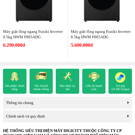
Máy giặt lồng ngang Funiki Inverter
Máy giặt lồng ngang Funiki Inverter
9.5kg HWM F895ADG
8.5kg HWM F885ADG
6.290.000đ
5.600.000đ
Sản phẩm chính
Vận chuyển
Bảo hành tại
Liên hệ thanh
Trả góp
hãng
nhanh chóng
nhà
toán
với HD Saigon
Thông tin chung
Chính sách và quy định
HỆ THỐNG SIÊU THỊ ĐIỆN MÁY DIGICITY THUỘC CÔNG TY CP