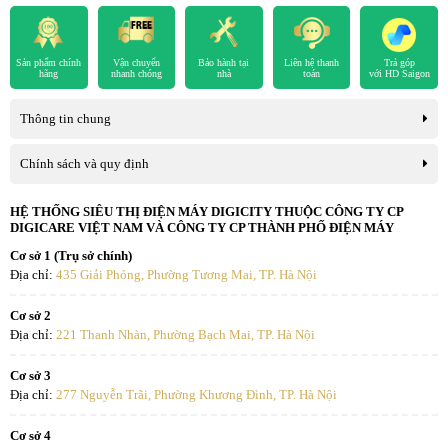
Sản phẩm chính
Vận chuyển
Bảo hành tại
Liên hệ thanh
Trả góp
hãng
nhanh chóng
nhà
toán
với HD Saigon
Thông tin chung
Chính sách và quy định
HỆ THỐNG SIÊU THỊ ĐIỆN MÁY DIGICITY THUỘC CÔNG TY CP
DIGICARE VIỆT NAM VÀ CÔNG TY CP THÀNH PHỐ ĐIỆN MÁY
Cơ sở 1 (Trụ sở chính)
Địa chỉ:
435 Giải Phóng, Phường Tương Mai, TP. Hà Nội
Cơ sở 2
Địa chỉ:
221 Thanh Nhàn, Phường Bạch Mai, TP. Hà Nội
Cơ sở 3
Địa chỉ:
277 Nguyễn Trãi, Phường Khương Đình, TP. Hà Nội
Cơ sở 4