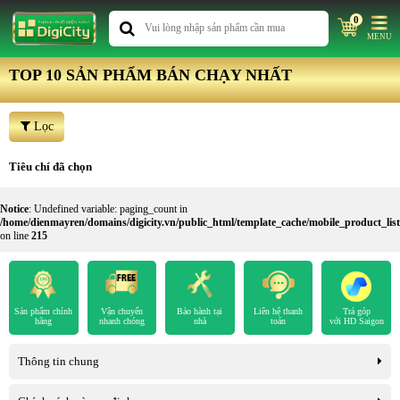
0
MENU
TOP 10 SẢN PHẨM BÁN CHẠY NHẤT
Lọc
Tiêu chí đã chọn
Notice
: Undefined variable: paging_count in
/home/dienmayren/domains/digicity.vn/public_html/template_cache/mobile_product_l
on line
215
Sản phẩm chính
Vận chuyển
Bảo hành tại
Liên hệ thanh
Trả góp
hãng
nhanh chóng
nhà
toán
với HD Saigon
Thông tin chung