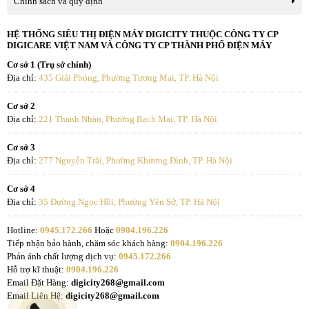
Chính sách và quy định
HỆ THỐNG SIÊU THỊ ĐIỆN MÁY DIGICITY THUỘC CÔNG TY CP
DIGICARE VIỆT NAM VÀ CÔNG TY CP THÀNH PHỐ ĐIỆN MÁY
Cơ sở 1 (Trụ sở chính)
Địa chỉ:
435 Giải Phóng, Phường Tương Mai, TP. Hà Nội
Cơ sở 2
Địa chỉ:
221 Thanh Nhàn, Phường Bạch Mai, TP. Hà Nội
Cơ sở 3
Địa chỉ:
277 Nguyễn Trãi, Phường Khương Đình, TP. Hà Nội
Cơ sở 4
Địa chỉ:
35 Đường Ngọc Hồi, Phường Yên Sở, TP. Hà Nội
Hotline:
0945.172.266
Hoặc
0904.196.226
Tiếp nhận bảo hành, chăm sóc khách hàng:
0904.196.226
Phản ánh chất lượng dịch vụ:
0945.172.266
Hỗ trợ kĩ thuật:
0904.196.226
Email Đặt Hàng:
digicity268@gmail.com
Email Liên Hệ:
digicity268@gmail.com