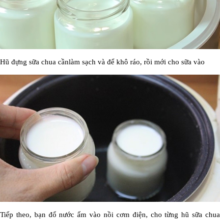
Hũ đựng sữa chua cầnlàm sạch và để khô ráo, rồi mới cho sữa vào
Tiếp theo, bạn đổ nước ấm vào nồi cơm điện, cho từng hũ sữa chua