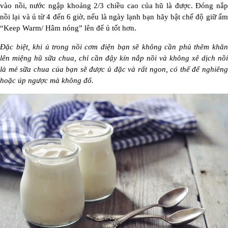
vào nồi, nước ngập khoảng 2/3 chiều cao của hũ là được. Đóng nắp
nồi lại và ủ từ 4 đến 6 giờ, nếu là ngày lạnh bạn hãy bật chế độ giữ ấm
“Keep Warm/ Hâm nóng” lên để ủ tốt hơn.
Đặc biệt, khi ủ trong nồi cơm điện bạn sẽ không cần phủ thêm khăn
lên miệng hũ sữa chua, chỉ cần đậy kín nắp nồi và không xê dịch nồi
là mẻ sữa chua của bạn sẽ được ủ đặc và rất ngon, có thể để nghiêng
hoặc úp ngược mà không đổ.