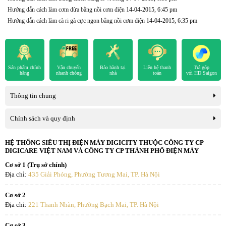
Hướng dẫn cách làm cơm dừa bằng nồi cơm điện
14-04-2015, 6:45 pm
Hướng dẫn cách làm cà ri gà cực ngon bằng nồi cơm điện
14-04-2015, 6:35 pm
Sản phẩm chính
Vận chuyển
Bảo hành tại
Liên hệ thanh
Trả góp
hãng
nhanh chóng
nhà
toán
với HD Saigon
Thông tin chung
Chính sách và quy định
HỆ THỐNG SIÊU THỊ ĐIỆN MÁY DIGICITY THUỘC CÔNG TY CP
DIGICARE VIỆT NAM VÀ CÔNG TY CP THÀNH PHỐ ĐIỆN MÁY
Cơ sở 1 (Trụ sở chính)
Địa chỉ:
435 Giải Phóng, Phường Tương Mai, TP. Hà Nội
Cơ sở 2
Địa chỉ:
221 Thanh Nhàn, Phường Bạch Mai, TP. Hà Nội
Cơ sở 3