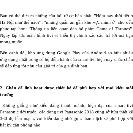
Bạn có thể đưa ra những câu hỏi từ cơ bản nhất: "Hôm nay thời tiết ở
Hà Nội như thế nào?", "những quán ăn gần khu vực mình ở" cho đến
phức tạp hơn: "Thông tin liên quan đến bộ phim Game of Thrones".
Ngay lập tức màn hình tivi sẽ hiển thị chính xác câu trả lời mà bạn
mong muốn.
Bên cạnh đó, kho ứng dụng Google Play của Android sở hữu nhiều
ứng dụng nhất trong số hệ điều hành của smart tivi hiện nay chắc chắn
sẽ đáp ứng tốt nhu cầu giải trí của gia đình bạn.
2. Chân đế linh hoạt được thiết kế để phù hợp với mọi kiểu môi
trường
Không giống như kiểu dáng thanh mảnh, hiện đại của smart tivi
Panasonic đời trước, các dòng tivi Panasonic 2018 cũng sở hữu thiết kế
360 độ liền mạch, với kiểu dáng nhỏ gọn, thanh lịch sẽ phù hợp với
bất kỳ căn phòng nào.