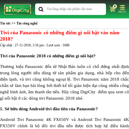
0
MENU
Tin tức
>> Tin công nghệ
Tivi của Panasonic có những điểm gì nổi bật vào năm
2018?
Cập nhật : 27-11-2018, 3:16 pm - Lượt xem : 1688
Tivi của Panasonic 2018 có những điểm gì nổi bật?
Thương hiệu Panasonic đến từ Nhật Bản luôn có chỗ đứng nhất định
trong lòng người tiêu dùng từ sản phẩm gia dụng, nhà bếp cho đến
điện lạnh, và tivi cũng không ngoại lệ. Tivi Panasonic năm 2018 chắc
chắn sẽ làm bạn hài lòng bởi thiết kế tối giản hiện đại cùng nhiều công
nghệ hình ảnh, âm thanh tân tiến. Hãy cũng DigiCity điểm qua xem có
gì nổi bật ở các dòng tivi Panasonic 2018 nhé.
1. Sở hữu dòng Android tivi đầu tiên của Panasonic?
Android Tivi Panasonic 4K FX650V và Android Tivi Panasonic 4K
FX550V chính là bộ đôi tivi đầu tiên được tích hợp hệ điều hành