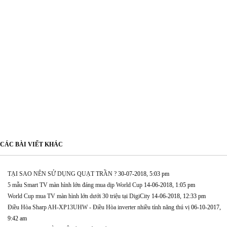
CÁC BÀI VIẾT KHÁC
TẠI SAO NÊN SỬ DỤNG QUẠT TRẦN ?
30-07-2018, 5:03 pm
5 mẫu Smart TV màn hình lớn đáng mua dịp World Cup
14-06-2018, 1:05 pm
World Cup mua TV màn hình lớn dưới 30 triệu tại DigiCity
14-06-2018, 12:33 pm
Điều Hòa Sharp AH-XP13UHW - Điều Hòa inverter nhiều tính năng thú vị
06-10-2017,
9:42 am