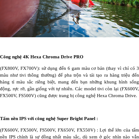
Công nghệ 4K Hexa Chroma Drive PRO
(FX800V, FX700V): sử dụng đến 6 gam màu cơ bản (thay vì chỉ có 3
màu như tivi thông thường) để pha trộn và tái tạo ra hàng triệu đến
hàng tỉ màu sắc riêng biệt, mang đến bạn những khung hình sống
động, rực rỡ, gần giống với tự nhiên. Các model tivi còn lại (FX600V,
FX500V, FS500V) cũng được trang bị công nghệ Hexa Chroma Drive.
Tấm nền IPS với công nghệ Super Bright Panel :
(FX600V, FX500V, FS500V, FX650V, FX550V) : Lợi thế lớn của tấm
nền IPS chính là sự đồng nhất màu sắc, dù xem ở góc nhìn nào vẫn