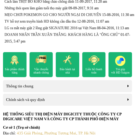
Cách làm THỊT BÒ KHÔ bằng chảo chống dính
11-09-2017, 11:20 am
Những thói quen làm giảm tuổi thọ máy giặt
09-09-2017, 9:31 am
MẸO CHƠI POKEMON GO CHO NGƯỜI NGẠI DI CHUYỂN
15-08-2016, 11:30 am
TV hỗ trợ xem truyền hình HD không cần đầu thu
12-08-2016, 11:07 am
LG ra mắt máy giặt 2 lồng giặt SIGNATURE 2016 tại Việt Nam
08-04-2016, 11:13 am
DOANH NHÂN TRẦN XUÂN THẮNG: KHÁCH HÀNG LÀ “ÔNG CHỦ”
01-07-
2015, 5:47 pm
Sản phẩm chính
Vận chuyển
Bảo hành tại
Liên hệ thanh
Trả góp
hãng
nhanh chóng
nhà
toán
với HD Saigon
Thông tin chung
Chính sách và quy định
HỆ THỐNG SIÊU THỊ ĐIỆN MÁY DIGICITY THUỘC CÔNG TY CP
DIGICARE VIỆT NAM VÀ CÔNG TY CP THÀNH PHỐ ĐIỆN MÁY
Cơ sở 1 (Trụ sở chính)
Địa chỉ:
435 Giải Phóng, Phường Tương Mai, TP. Hà Nội