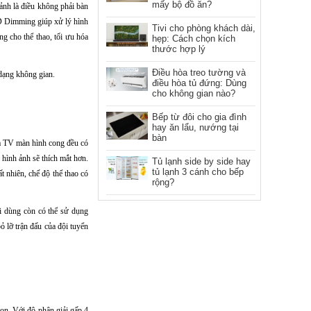
mấy bộ đồ ăn?
ảnh là điều không phải bàn
D Dimming giúp xử lý hình
Tivi cho phòng khách dài,
 cho thể thao, tối ưu hóa
hẹp: Cách chọn kích
thước hợp lý
Điều hòa treo tường và
dạng không gian.
điều hòa tủ đứng: Dùng
cho không gian nào?
Bếp từ đôi cho gia đình
hay ăn lẩu, nướng tại
bàn
a TV màn hình cong đều có
hình ảnh sẽ thích mắt hơn.
Tủ lạnh side by side hay
tủ lạnh 3 cánh cho bếp
 nhiên, chế độ thể thao có
rộng?
i dùng còn có thể sử dụng
ỏ lỡ trận đấu của đội tuyển
ọn. Với độ phân giải gấp 4