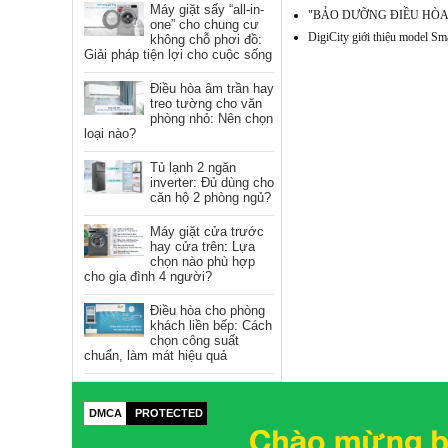
Máy giặt sấy “all-in-
"BẢO DƯỠNG ĐIỀU HÒA M
one” cho chung cư
DigiCity giới thiệu model 
không chỗ phơi đồ:
Giải pháp tiện lợi cho cuộc sống
Điều hòa âm trần hay
treo tường cho văn
phòng nhỏ: Nên chọn
loại nào?
Tủ lạnh 2 ngăn
inverter: Đủ dùng cho
căn hộ 2 phòng ngủ?
Máy giặt cửa trước
hay cửa trên: Lựa
chọn nào phù hợp
cho gia đình 4 người?
Điều hòa cho phòng
khách liền bếp: Cách
chọn công suất
chuẩn, làm mát hiệu quả
DMCA
PROTECTED