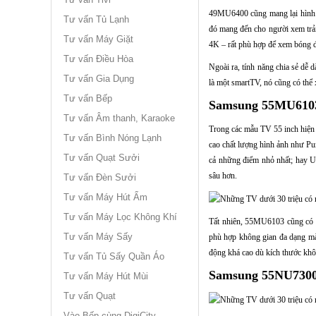
49MU6400 cũng mang lại hình ản
Tư vấn Tủ Lạnh
đó mang đến cho người xem trải
Tư vấn Máy Giặt
4K – rất phù hợp để xem bóng đá
Tư vấn Điều Hòa
Ngoài ra, tính năng chia sẻ dễ 
Tư vấn Gia Dụng
là một smartTV, nó cũng có th
Tư vấn Bếp
Samsung 55MU6103 
Tư vấn Âm thanh, Karaoke
Trong các mẫu TV 55 inch hiện 
Tư vấn Bình Nóng Lạnh
cao chất lượng hình ảnh như Pur
Tư vấn Quạt Sưởi
cả những điểm nhỏ nhất; hay U
sâu hơn.
Tư vấn Đèn Sưởi
Tư vấn Máy Hút Ẩm
Tư vấn Máy Lọc Không Khí
Tất nhiên, 55MU6103 cũng có t
Tư vấn Máy Sấy
phù hợp không gian đa dạng mà 
động khá cao dù kích thước khô
Tư vấn Tủ Sấy Quần Áo
Samsung 55NU7300 
Tư vấn Máy Hút Mùi
Tư vấn Quạt
Vào Bếp cùng DigiCity