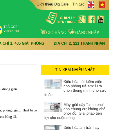
Giới thiệu DigiCare
Tin tức
TRẢ GÓP
VỚI INSTA
GIỎ HÀNG
ĐĂNG NHẬP
A CHỈ 1: 435 GIẢI PHÓNG
|
ĐỊA CHỈ 2: 221 THANH NHÀN
TIN XEM NHIỀU NHẤT
Điều hòa tiết kiệm điện
cho phòng trẻ em: Lựa
u không gian.
chọn thông minh cho sức
khỏe
Máy giặt sấy “all-in-one”
cho chung cư không chỗ
h, phòng ngủ… Thiết bị có
phơi đồ: Giải pháp tiện
 xem bóng đá.
lợi cho cuộc sống
Điều hòa âm trần hay