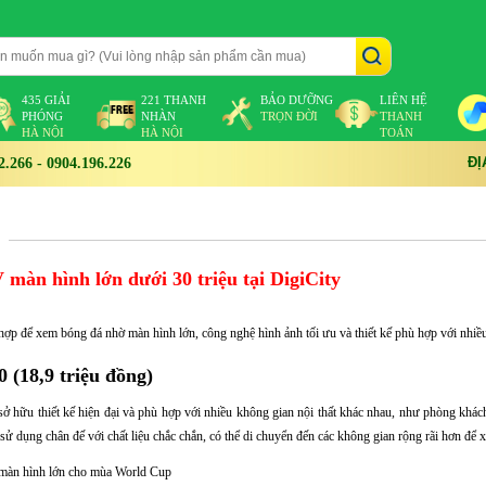
435 GIẢI
221 THANH
BẢO DƯỠNG
LIÊN HỆ
PHÓNG
NHÀN
TRỌN ĐỜI
THANH
HÀ NỘI
HÀ NỘI
TOÁN
ĐỊ
266 - 0904.196.226
àn hình lớn dưới 30 triệu tại DigiCity
 để xem bóng đá nhờ màn hình lớn, công nghệ hình ảnh tối ưu và thiết kế phù hợp với nhiề
(18,9 triệu đồng)
 hữu thiết kế hiện đại và phù hợp với nhiều không gian nội thất khác nhau, như phòng khác
c sử dụng chân đế với chất liệu chắc chắn, có thể di chuyển đến các không gian rộng rãi hơn để