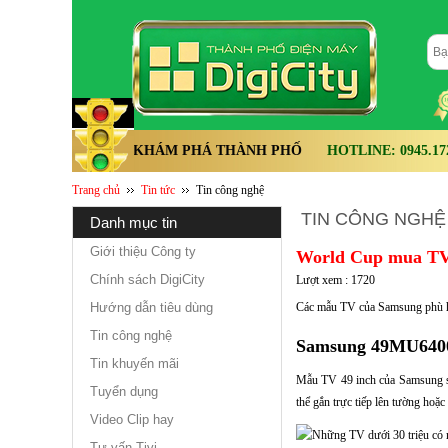
KHÁM PHÁ THÀNH PHỐ
HOTLINE: 0945.172.
Trang chủ
Tin tức
Tin công nghệ
TIN CÔNG NGHỆ
danh mục tin
Giới thiệu Công ty
World Cup mua TV m
Chính sách DigiCity
Lượt xem : 1720
Hướng dẫn tiêu dùng
Các mẫu TV của Samsung phù hợp
Tin công nghệ
Samsung 49MU6400 
Tin khuyến mãi
Mẫu TV 49 inch của Samsung sở
Tuyển dụng
thể gắn trực tiếp lên tường hoặ
Video Clip hay
Tư vấn Tivi