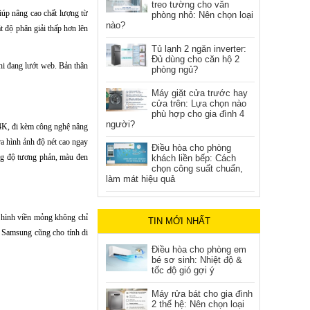
treo tường cho văn
iúp nâng cao chất lượng từ
phòng nhỏ: Nên chọn loại
nào?
 độ phân giải thấp hơn lên
Tủ lạnh 2 ngăn inverter:
Đủ dùng cho căn hộ 2
khi đang lướt web. Bản thân
phòng ngủ?
Máy giặt cửa trước hay
cửa trên: Lựa chọn nào
phù hợp cho gia đình 4
người?
 4K, đi kèm công nghệ nâng
ra hình ảnh độ nét cao ngay
Điều hòa cho phòng
ng độ tương phản, màu đen
khách liền bếp: Cách
chọn công suất chuẩn,
làm mát hiệu quả
 hình viền mỏng không chỉ
TIN MỚI NHẤT
a Samsung cũng cho tính di
Điều hòa cho phòng em
bé sơ sinh: Nhiệt độ &
tốc độ gió gợi ý
Máy rửa bát cho gia đình
2 thế hệ: Nên chọn loại