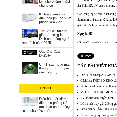
lớn cho phòng khách
chung cư
lần Full HD, TV của Samsung ma
Các công nghệ mới nhất cũn
Kinh nghiệm chọn
điều hòa phù hợp với
Samsung chú trọng về khâu kiểu
phòng làm việc
giản và hòa hợp với nhiều không 
Tivi 8K: Xu hướng
Nguyên Hà
giải trí tương lai –
Đỉnh cao công nghệ
(Theo https://sohoa.vnexpress.n
hình ảnh năm 2025
Quy Chế Của
DigiCity
Chính sách bảo mật
CÁC BÀI VIẾT KH
thông tin trực tuyến
của DigiCity
Điều Hòa Sharp AH-XP13UHW 
Cách làm THỊT BÒ KHÔ bằn
Những thói quen làm giảm tuổ
TIN HOT
MẸO CHƠI POKEMON GO
TV hỗ trợ xem truyền hình H
Điều hòa tiết kiệm
điện cho phòng trẻ
LG ra mắt máy giặt 2 lồng 
em: Lựa chọn thông
DOANH NHÂN TRẦN XU
minh cho sức khỏe
LG tấn công thị trường với