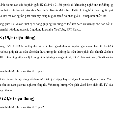
h độ nét cao với độ phân giải 4K (3.840 x 2.160 pixel), đi kèm công nghệ tinh thể động, g
 nghiệm thật hơn về màu sắc cũng như chiều sâu điểm ảnh. Thiết bị cũng hỗ trợ các nguồn phát
, khi mà các nguồn phát hiện nay đang bị giới hạn ở độ phân giải HD thấp hơn nhiều lần.
dàng giữa TV và các thiết bị di động giúp người dùng có thể lướt web và xem lại các trận đấu 
ể xem lại nội dung qua các ứng dụng khác như YouTube, FPT Play…
(19,9 triệu đồng)
nay, 55MU6103 là thiết bị phù hợp với nhiều gia đình nhờ độ phân giải mà nó hiển thị lên tới
colour giúp tái tạo màu sắc chân thực, trong đó, những dải màu được phân tích chi tiết và cho 
HD Dimming giúp xử lý khung hình tại từng mảng chi tiết, tối ưu hóa màu sắc, độ nét và tă
hể chia sẻ các nội dung dễ dàng từ thiết bị di động hay sử dụng kho ứng dụng có sẵn. Màn
còn tạo cảm giác trải nghiệm rộng rãi. Với trọng lượng vừa phải và có kèm chân đế, TV củ
ng hề nhỏ.
(23,9 triệu đồng)