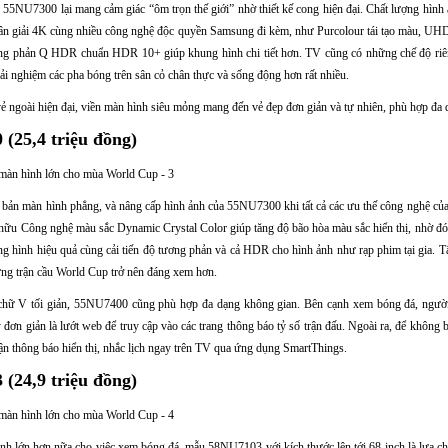
55NU7300 lại mang cảm giác “ôm trọn thế giới” nhờ thiết kế cong hiện đại. Chất lượng hình 
hân giải 4K cùng nhiều công nghệ độc quyền Samsung đi kèm, như Purcolour tái tạo màu, UH
ng phản Q HDR chuẩn HDR 10+ giúp khung hình chi tiết hơn. TV cũng có những chế độ riêng
ải nghiệm các pha bóng trên sân cỏ chân thực và sống động hơn rất nhiều.
 ngoài hiện đại, viền màn hình siêu mỏng mang đến vẻ đẹp đơn giản và tự nhiên, phù hợp đa 
(25,4 triệu đồng)
bản màn hình phẳng, và nâng cấp hình ảnh của 55NU7300 khi tất cả các ưu thế công nghệ củ
hữu Công nghệ màu sắc Dynamic Crystal Color giúp tăng độ bão hòa màu sắc hiển thị, nhờ đó 
ình hiệu quả cùng cải tiến độ tương phản và cả HDR cho hình ảnh như rạp phim tại gia. Tất
g trận cầu World Cup trở nên đáng xem hơn.
 chữ V tối giản, 55NU7400 cũng phù hợp đa dạng không gian. Bên cạnh xem bóng đá, ngườ
đơn giản là lướt web để truy cập vào các trang thông báo tỷ số trận đấu. Ngoài ra, để không b
ận thông báo hiển thị, nhắc lịch ngay trên TV qua ứng dụng SmartThings.
(24,9 triệu đồng)
h lớn hơn nữa cho việc xem bóng đá, mẫu 58NU7103 với kích thước lên tới 68 inch là lựa ch