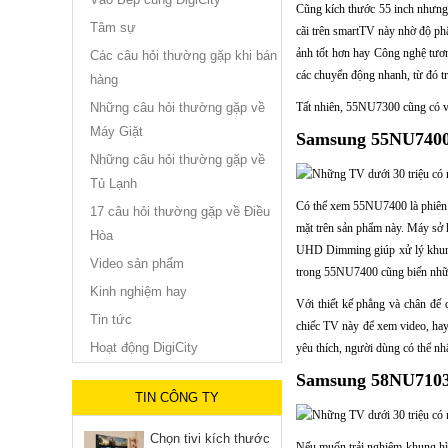
Cũng kích thước 55 inch nhưng 
Tâm sự
cãi trên smartTV này nhờ độ p
ảnh tốt hơn hay Công nghệ tươ
Các câu hỏi thường gặp khi bán
các chuyển động nhanh, từ đó tr
hàng
Những câu hỏi thường gặp về
Tất nhiên, 55NU7300 cũng có vẻ
Máy Giặt
Samsung 55NU7400 
Những câu hỏi thường gặp về
Tủ Lạnh
Có thể xem 55NU7400 là phiên 
17 câu hỏi thường gặp về Điều
mặt trên sản phẩm này. Máy sở 
Hòa
UHD Dimming giúp xử lý khung h
Video sản phẩm
trong 55NU7400 cũng biến nhữn
Kinh nghiệm hay
Với thiết kế phẳng và chân đế
Tin tức
chiếc TV này để xem video, hay 
Hoạt động DigiCity
yêu thích, người dùng có thể nh
Samsung 58NU7103 
TIN CÔNG TY
Chọn tivi kích thước
Nếu muốn trải nghiệm khung hìn