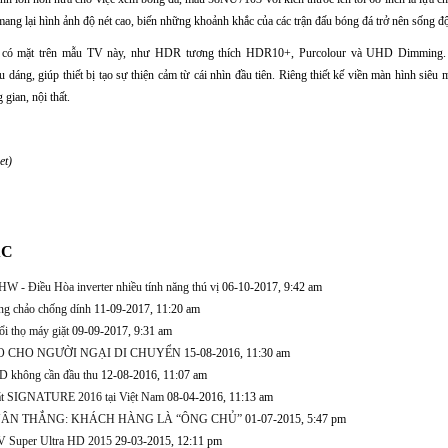
ng lại hình ảnh độ nét cao, biến những khoảnh khắc của các trận đấu bóng đá trở nên sống đ
g có mặt trên mẫu TV này, như HDR tương thích HDR10+, Purcolour và UHD Dimming. 
 dáng, giúp thiết bị tạo sự thiện cảm từ cái nhìn đầu tiên. Riêng thiết kế viền màn hình siê
gian, nội thất.
et)
ÁC
- Điều Hòa inverter nhiều tính năng thú vị
06-10-2017, 9:42 am
g chảo chống dính
11-09-2017, 11:20 am
i thọ máy giặt
09-09-2017, 9:31 am
 CHO NGƯỜI NGẠI DI CHUYỂN
15-08-2016, 11:30 am
D không cần đầu thu
12-08-2016, 11:07 am
giặt SIGNATURE 2016 tại Việt Nam
08-04-2016, 11:13 am
ÂN THẮNG: KHÁCH HÀNG LÀ “ÔNG CHỦ”
01-07-2015, 5:47 pm
 TV Super Ultra HD 2015
29-03-2015, 12:11 pm