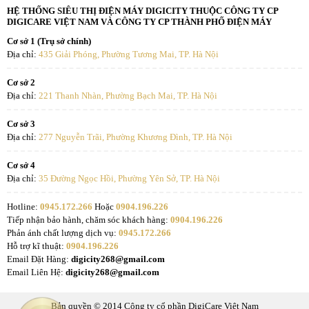
HỆ THỐNG SIÊU THỊ ĐIỆN MÁY DIGICITY THUỘC CÔNG TY CP
DIGICARE VIỆT NAM VÀ CÔNG TY CP THÀNH PHỐ ĐIỆN MÁY
Cơ sở 1 (Trụ sở chính)
Địa chỉ:
435 Giải Phóng, Phường Tương Mai, TP. Hà Nội
Cơ sở 2
Địa chỉ:
221 Thanh Nhàn, Phường Bạch Mai, TP. Hà Nội
Cơ sở 3
Địa chỉ:
277 Nguyễn Trãi, Phường Khương Đình, TP. Hà Nội
Cơ sở 4
Địa chỉ:
35 Đường Ngọc Hồi, Phường Yên Sở, TP. Hà Nội
Hotline:
0945.172.266
Hoặc
0904.196.226
Tiếp nhận bảo hành, chăm sóc khách hàng:
0904.196.226
Phản ánh chất lượng dịch vụ:
0945.172.266
Hỗ trợ kĩ thuật:
0904.196.226
Email Đặt Hàng:
digicity268@gmail.com
Email Liên Hệ:
digicity268@gmail.com
Bản quyền © 2014 Công ty cổ phần DigiCare Việt Nam