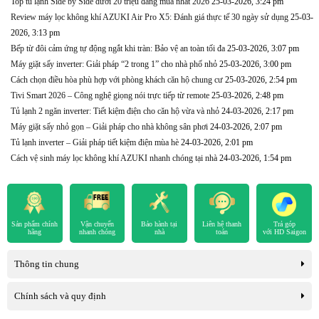
Top tủ lạnh Side by Side dưới 20 triệu đáng mua nhất 2026
25-03-2026, 3:24 pm
Review máy lọc không khí AZUKI Air Pro X5: Đánh giá thực tế 30 ngày sử dụng
25-03-
2026, 3:13 pm
Bếp từ đôi cảm ứng tự động ngắt khi tràn: Bảo vệ an toàn tối đa
25-03-2026, 3:07 pm
Máy giặt sấy inverter: Giải pháp “2 trong 1” cho nhà phố nhỏ
25-03-2026, 3:00 pm
Cách chọn điều hòa phù hợp với phòng khách căn hộ chung cư
25-03-2026, 2:54 pm
Tivi Smart 2026 – Công nghệ giọng nói trực tiếp từ remote
25-03-2026, 2:48 pm
Tủ lạnh 2 ngăn inverter: Tiết kiệm điện cho căn hộ vừa và nhỏ
24-03-2026, 2:17 pm
Máy giặt sấy nhỏ gọn – Giải pháp cho nhà không sân phơi
24-03-2026, 2:07 pm
Tủ lạnh inverter – Giải pháp tiết kiệm điện mùa hè
24-03-2026, 2:01 pm
Cách vệ sinh máy lọc không khí AZUKI nhanh chóng tại nhà
24-03-2026, 1:54 pm
Sản phẩm chính
Vận chuyển
Bảo hành tại
Liên hệ thanh
Trả góp
hãng
nhanh chóng
nhà
toán
với HD Saigon
Thông tin chung
Chính sách và quy định