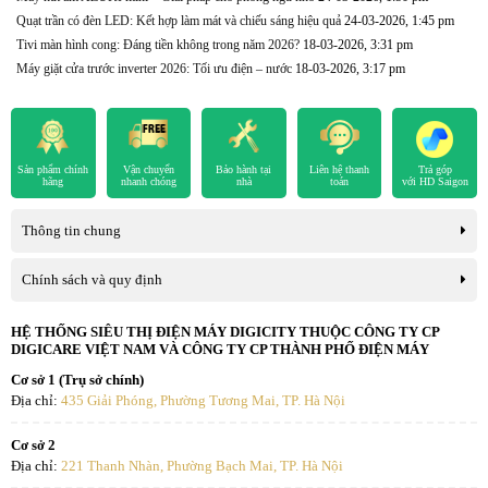
Quạt trần có đèn LED: Kết hợp làm mát và chiếu sáng hiệu quả
24-03-2026, 1:45 pm
Tivi màn hình cong: Đáng tiền không trong năm 2026?
18-03-2026, 3:31 pm
Máy giặt cửa trước inverter 2026: Tối ưu điện – nước
18-03-2026, 3:17 pm
Sản phẩm chính
Vận chuyển
Bảo hành tại
Liên hệ thanh
Trả góp
hãng
nhanh chóng
nhà
toán
với HD Saigon
Thông tin chung
Chính sách và quy định
HỆ THỐNG SIÊU THỊ ĐIỆN MÁY DIGICITY THUỘC CÔNG TY CP
DIGICARE VIỆT NAM VÀ CÔNG TY CP THÀNH PHỐ ĐIỆN MÁY
Cơ sở 1 (Trụ sở chính)
Địa chỉ:
435 Giải Phóng, Phường Tương Mai, TP. Hà Nội
Cơ sở 2
Địa chỉ:
221 Thanh Nhàn, Phường Bạch Mai, TP. Hà Nội