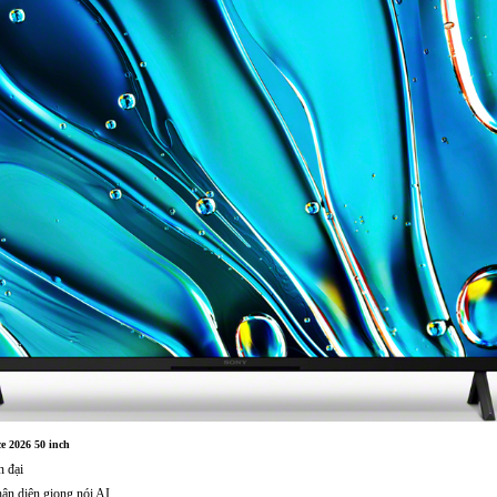
e 2026 50 inch
n đại
ận diện giọng nói AI