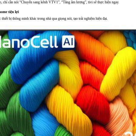
p, chỉ cần nói “Chuyển sang kênh VTV1”, “Tăng âm lượng”, tivi sẽ thực hiện ngay.
home tiện lợi
c thiết bị thông minh khác trong nhà qua giọng nói, tạo trải nghiệm hiện đại.