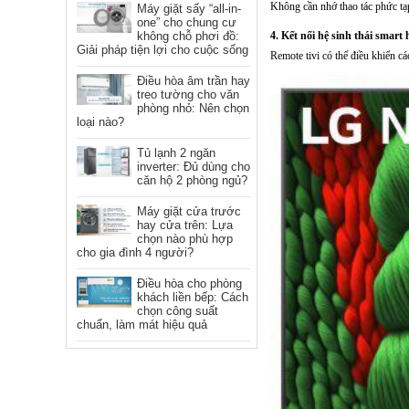
Không cần nhớ thao tác phức tạ
Máy giặt sấy “all-in-
one” cho chung cư
4. Kết nối hệ sinh thái smart 
không chỗ phơi đồ:
Giải pháp tiện lợi cho cuộc sống
Remote tivi có thể điều khiển cá
Điều hòa âm trần hay
treo tường cho văn
phòng nhỏ: Nên chọn
loại nào?
Tủ lạnh 2 ngăn
inverter: Đủ dùng cho
căn hộ 2 phòng ngủ?
Máy giặt cửa trước
hay cửa trên: Lựa
chọn nào phù hợp
cho gia đình 4 người?
Điều hòa cho phòng
khách liền bếp: Cách
chọn công suất
chuẩn, làm mát hiệu quả