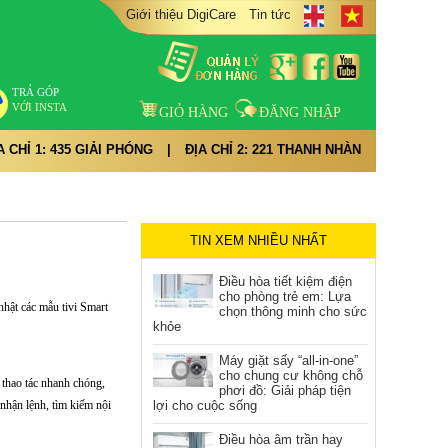
Giới thiệu DigiCare
Tin tức
TRẢ GÓP
VỚI INSTA
GIỎ HÀNG
ĐĂNG NHẬP
A CHỈ 1: 435 GIẢI PHÓNG
|
ĐỊA CHỈ 2: 221 THANH NHÀN
TIN XEM NHIỀU NHẤT
Điều hòa tiết kiệm điện
cho phòng trẻ em: Lựa
 nhật các mẫu tivi Smart
chọn thông minh cho sức
khỏe
Máy giặt sấy “all-in-one”
cho chung cư không chỗ
 thao tác nhanh chóng,
phơi đồ: Giải pháp tiện
 nhận lệnh, tìm kiếm nội
lợi cho cuộc sống
Điều hòa âm trần hay