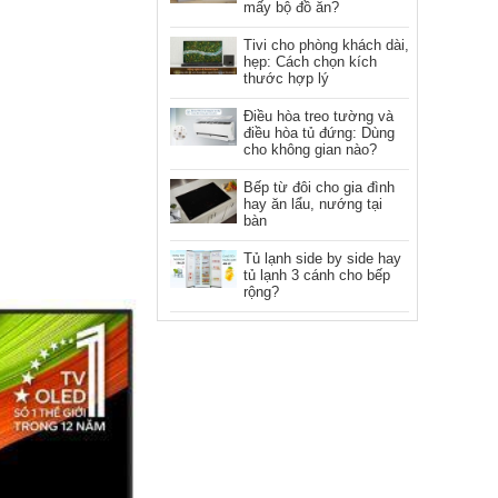
mấy bộ đồ ăn?
Tivi cho phòng khách dài,
hẹp: Cách chọn kích
thước hợp lý
Điều hòa treo tường và
điều hòa tủ đứng: Dùng
cho không gian nào?
Bếp từ đôi cho gia đình
hay ăn lẩu, nướng tại
bàn
Tủ lạnh side by side hay
tủ lạnh 3 cánh cho bếp
rộng?