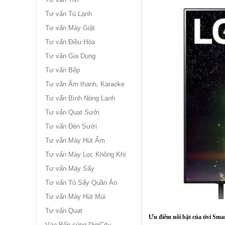
Tư vấn Tủ Lạnh
Tư vấn Máy Giặt
Tư vấn Điều Hòa
Tư vấn Gia Dụng
Tư vấn Bếp
Tư vấn Âm thanh, Karaoke
Tư vấn Bình Nóng Lạnh
Tư vấn Quạt Sưởi
Tư vấn Đèn Sưởi
Tư vấn Máy Hút Ẩm
Tư vấn Máy Lọc Không Khí
Tư vấn Máy Sấy
Tư vấn Tủ Sấy Quần Áo
Tư vấn Máy Hút Mùi
Tư vấn Quạt
Ưu điểm nổi bật của tivi Smar
Vào Bếp cùng DigiCity