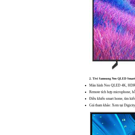
2.
Tivi Samsung Neo QLED Smart 
Màn hình Neo QLED 4K, HDR 
Remote tích hợp microphone, hỗ 
Điều khiển smart home, tìm ki
Giá tham khảo: Xem tại Digicit