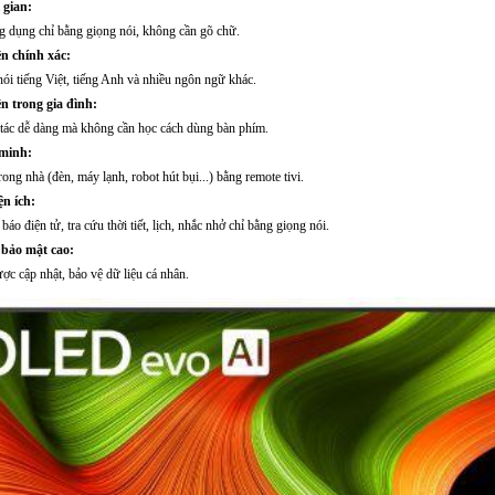
 gian:
g dụng chỉ bằng giọng nói, không cần gõ chữ.
n chính xác:
ói tiếng Việt, tiếng Anh và nhiều ngôn ngữ khác.
n trong gia đình:
o tác dễ dàng mà không cần học cách dùng bàn phím.
 minh:
rong nhà (đèn, máy lạnh, robot hút bụi...) bằng remote tivi.
n ích:
o điện tử, tra cứu thời tiết, lịch, nhắc nhở chỉ bằng giọng nói.
 bảo mật cao:
ợc cập nhật, bảo vệ dữ liệu cá nhân.