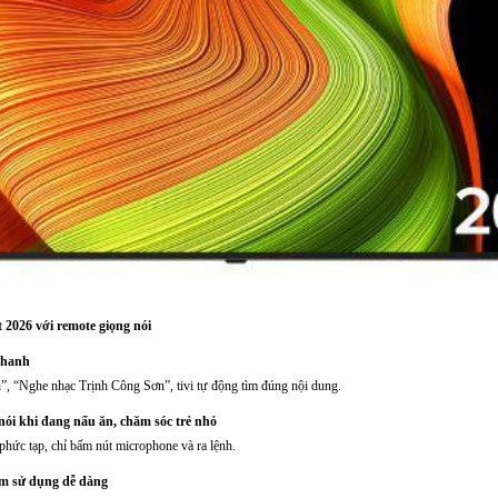
t 2026 với remote giọng nói
nhanh
”, “Nghe nhạc Trịnh Công Sơn”, tivi tự động tìm đúng nội dung.
 nói khi đang nấu ăn, chăm sóc trẻ nhỏ
phức tạp, chỉ bấm nút microphone và ra lệnh.
 em sử dụng dễ dàng