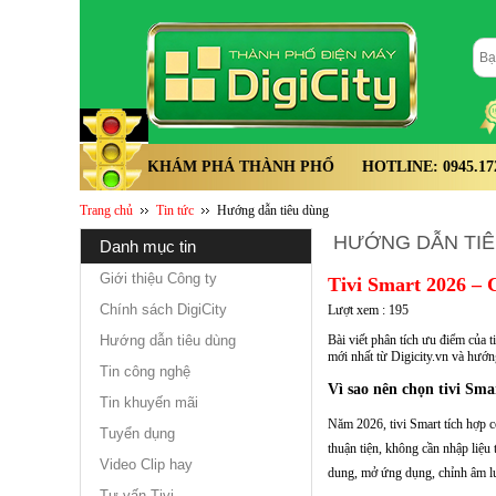
KHÁM PHÁ THÀNH PHỐ
HOTLINE: 0945.172.
Trang chủ
Tin tức
Hướng dẫn tiêu dùng
HƯỚNG DẪN TI
danh mục tin
Giới thiệu Công ty
Tivi Smart 2026 – C
Chính sách DigiCity
Lượt xem : 195
Hướng dẫn tiêu dùng
Bài viết phân tích ưu điểm của t
mới nhất từ Digicity.vn và hướn
Tin công nghệ
Vì sao nên chọn tivi Sma
Tin khuyến mãi
Năm 2026, tivi Smart tích hợp c
Tuyển dụng
thuận tiện, không cần nhập liệu
Video Clip hay
dung, mở ứng dụng, chỉnh âm lượ
Tư vấn Tivi