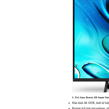
3.
Tivi Sony Bravia XR Smart Voic
Màn hình 4K HDR, thiết kế hiệ
Remote tích hợp microphone, nh