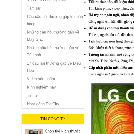
Tối ưu thao tác, tiết kiệm thời
Tâm sự
Tìm kiếm phim, video, nhạc, ứn
Hỗ trợ đa ngôn ngữ, nhận diệ
Các câu hỏi thường gặp khi bán
Công nghệ AI nhận diện giọng n
hàng
Dễ sử dụng cho mọi thành viê
Những câu hỏi thường gặp về
Trẻ em, người lớn tuổi đều tha
Máy Giặt
Tích hợp các nền tảng thông
Những câu hỏi thường gặp về
Điều khiển thiết bị thông minh t
Tương tác nhanh, mở rộng tiệ
Tủ Lạnh
Mở YouTube, Netflix, Zing TV, bá
17 câu hỏi thường gặp về Điều
Cập nhật phần mềm liên tục,
Hòa
Công nghệ mới giúp tivi luôn đư
Video sản phẩm
Kinh nghiệm hay
Tin tức
Hoạt động DigiCity
TIN CÔNG TY
Chọn tivi kích thước