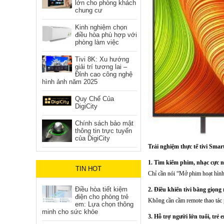
lớn cho phòng khách
chung cư
Kinh nghiệm chọn
điều hòa phù hợp với
phòng làm việc
Tivi 8K: Xu hướng
giải trí tương lai –
Đỉnh cao công nghệ
hình ảnh năm 2025
Quy Chế Của
DigiCity
Chính sách bảo mật
thông tin trực tuyến
của DigiCity
Trải nghiệm thực tế tivi Smar
1. Tìm kiếm phim, nhạc cực 
TIN HOT
Chỉ cần nói “Mở phim hoạt hình
Điều hòa tiết kiệm
2. Điều khiển tivi bằng giọng
điện cho phòng trẻ
Không cần cầm remote thao tác 
em: Lựa chọn thông
minh cho sức khỏe
3. Hỗ trợ người lớn tuổi, trẻ