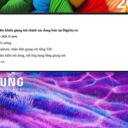
ều khiển giọng nói chính xác đang bán tại Digicity.vn
2026 55 inch
iêu mỏng
phone, nhận diện giọng nói tiếng Việt
, tìm kiếm nội dung, mở ứng dụng bằng giọng nói
y.vn