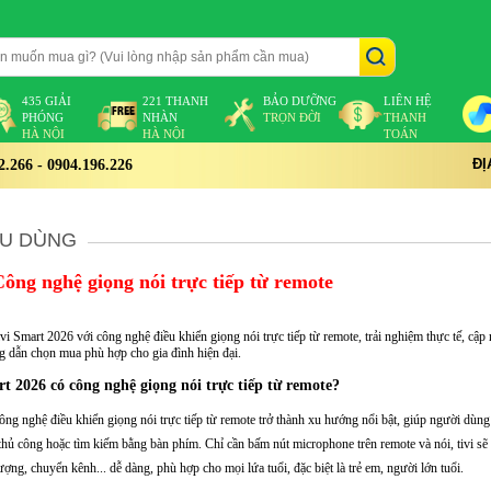
435 GIẢI
221 THANH
BẢO DƯỠNG
LIÊN HỆ
PHÓNG
NHÀN
TRỌN ĐỜI
THANH
HÀ NỘI
HÀ NỘI
TOÁN
ĐỊ
266 - 0904.196.226
ÊU DÙNG
ông nghệ giọng nói trực tiếp từ remote
ivi Smart 2026 với công nghệ điều khiển giọng nói trực tiếp từ remote, trải nghiệm thực tế, cập
g dẫn chọn mua phù hợp cho gia đình hiện đại.
rt 2026 có công nghệ giọng nói trực tiếp từ remote?
ông nghệ điều khiển giọng nói trực tiếp từ remote trở thành xu hướng nổi bật, giúp người dùng
 thủ công hoặc tìm kiếm bằng bàn phím. Chỉ cần bấm nút microphone trên remote và nói, tivi sẽ
ng, chuyển kênh... dễ dàng, phù hợp cho mọi lứa tuổi, đặc biệt là trẻ em, người lớn tuổi.