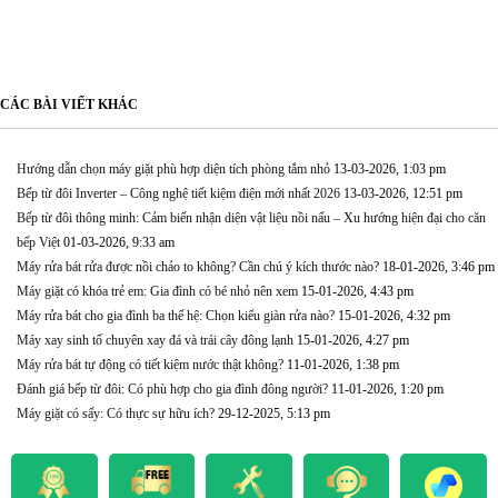
CÁC BÀI VIẾT KHÁC
Hướng dẫn chọn máy giặt phù hợp diện tích phòng tắm nhỏ
13-03-2026, 1:03 pm
Bếp từ đôi Inverter – Công nghệ tiết kiệm điện mới nhất 2026
13-03-2026, 12:51 pm
Bếp từ đôi thông minh: Cảm biến nhận diện vật liệu nồi nấu – Xu hướng hiện đại cho căn
bếp Việt
01-03-2026, 9:33 am
Máy rửa bát rửa được nồi chảo to không? Cần chú ý kích thước nào?
18-01-2026, 3:46 pm
Máy giặt có khóa trẻ em: Gia đình có bé nhỏ nên xem
15-01-2026, 4:43 pm
Máy rửa bát cho gia đình ba thế hệ: Chọn kiểu giàn rửa nào?
15-01-2026, 4:32 pm
Máy xay sinh tố chuyên xay đá và trái cây đông lạnh
15-01-2026, 4:27 pm
Máy rửa bát tự động có tiết kiệm nước thật không?
11-01-2026, 1:38 pm
Đánh giá bếp từ đôi: Có phù hợp cho gia đình đông người?
11-01-2026, 1:20 pm
Máy giặt có sấy: Có thực sự hữu ích?
29-12-2025, 5:13 pm