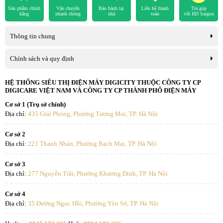
Sản phẩm chính
Vận chuyển
Bảo hành tại
Liên hệ thanh
Trả góp
hãng
nhanh chóng
nhà
toán
với HD Saigon
Thông tin chung
Chính sách và quy định
HỆ THỐNG SIÊU THỊ ĐIỆN MÁY DIGICITY THUỘC CÔNG TY CP
DIGICARE VIỆT NAM VÀ CÔNG TY CP THÀNH PHỐ ĐIỆN MÁY
Cơ sở 1 (Trụ sở chính)
Địa chỉ:
435 Giải Phóng, Phường Tương Mai, TP. Hà Nội
Cơ sở 2
Địa chỉ:
221 Thanh Nhàn, Phường Bạch Mai, TP. Hà Nội
Cơ sở 3
Địa chỉ:
277 Nguyễn Trãi, Phường Khương Đình, TP. Hà Nội
Cơ sở 4
Địa chỉ:
35 Đường Ngọc Hồi, Phường Yên Sở, TP. Hà Nội