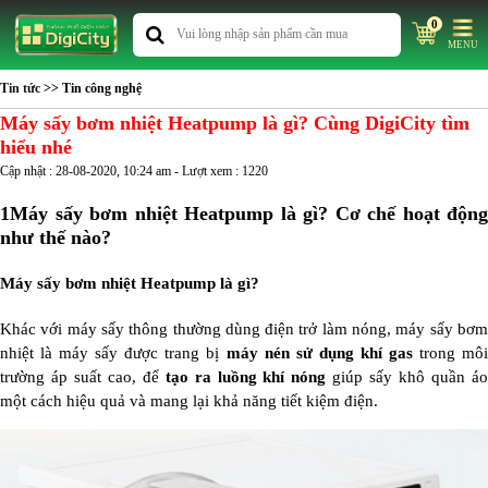
0
MENU
Tin tức
>> Tin công nghệ
Máy sấy bơm nhiệt Heatpump là gì? Cùng DigiCity tìm
hiểu nhé
Cập nhật : 28-08-2020, 10:24 am - Lượt xem : 1220
1
Máy sấy bơm nhiệt Heatpump là gì? Cơ chế hoạt động
như thế nào?
Máy sấy bơm nhiệt Heatpump là gì?
Khác với máy sấy thông thường dùng điện trở làm nóng, máy sấy bơm
nhiệt là máy sấy được trang bị
máy nén sử dụng khí gas
trong mô
trường áp suất cao, để
tạo ra luồng khí nóng
giúp sấy khô quần á
một cách hiệu quả và mang lại khả năng tiết kiệm điện.