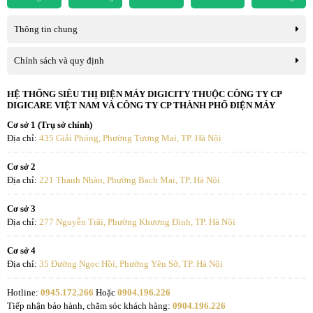
Thông tin chung
Chính sách và quy định
HỆ THỐNG SIÊU THỊ ĐIỆN MÁY DIGICITY THUỘC CÔNG TY CP
DIGICARE VIỆT NAM VÀ CÔNG TY CP THÀNH PHỐ ĐIỆN MÁY
Cơ sở 1 (Trụ sở chính)
Địa chỉ:
435 Giải Phóng, Phường Tương Mai, TP. Hà Nội
Cơ sở 2
Địa chỉ:
221 Thanh Nhàn, Phường Bạch Mai, TP. Hà Nội
Cơ sở 3
Địa chỉ:
277 Nguyễn Trãi, Phường Khương Đình, TP. Hà Nội
Cơ sở 4
Địa chỉ:
35 Đường Ngọc Hồi, Phường Yên Sở, TP. Hà Nội
Hotline:
0945.172.266
Hoặc
0904.196.226
Tiếp nhận bảo hành, chăm sóc khách hàng:
0904.196.226