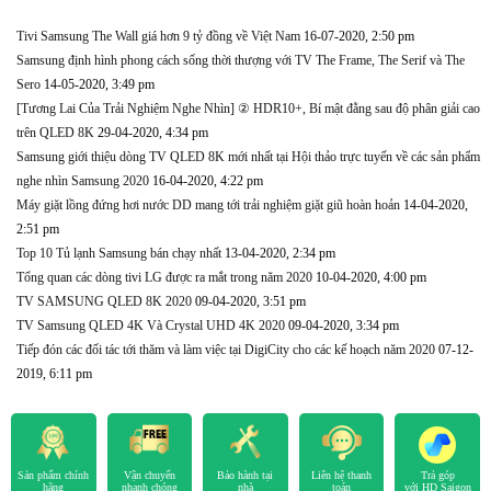
Tivi Samsung The Wall giá hơn 9 tỷ đồng về Việt Nam
16-07-2020, 2:50 pm
Samsung định hình phong cách sống thời thượng với TV The Frame, The Serif và The
Sero
14-05-2020, 3:49 pm
[Tương Lai Của Trải Nghiệm Nghe Nhìn] ② HDR10+, Bí mật đằng sau độ phân giải cao
trên QLED 8K
29-04-2020, 4:34 pm
Samsung giới thiệu dòng TV QLED 8K mới nhất tại Hội thảo trực tuyến về các sản phẩm
nghe nhìn Samsung 2020
16-04-2020, 4:22 pm
Máy giặt lồng đứng hơi nước DD mang tới trải nghiệm giặt giũ hoàn hoản
14-04-2020,
2:51 pm
Top 10 Tủ lạnh Samsung bán chạy nhất
13-04-2020, 2:34 pm
Tổng quan các dòng tivi LG được ra mắt trong năm 2020
10-04-2020, 4:00 pm
TV SAMSUNG QLED 8K 2020
09-04-2020, 3:51 pm
TV Samsung QLED 4K Và Crystal UHD 4K 2020
09-04-2020, 3:34 pm
Tiếp đón các đối tác tới thăm và làm việc tại DigiCity cho các kế hoạch năm 2020
07-12-
2019, 6:11 pm
Sản phẩm chính
Vận chuyển
Bảo hành tại
Liên hệ thanh
Trả góp
hãng
nhanh chóng
nhà
toán
với HD Saigon