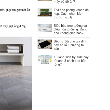
mấy bộ đồ ăn?
ười, giúp bạn giặt một lần
Tivi cho phòng khách dài,
hẹp: Cách chọn kích
thước hợp lý
Điều hòa treo tường và
với máy giặt lồng đứng.
điều hòa tủ đứng: Dùng
cho không gian nào?
Bếp từ đôi cho gia đình
hay ăn lẩu, nướng tại
bàn
Tủ lạnh side by side hay
tủ lạnh 3 cánh cho bếp
rộng?