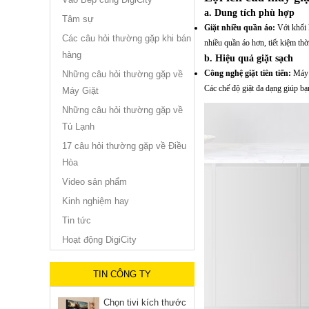
a. Dung tích phù hợp
Tâm sự
Giặt nhiều quần áo:
Với khối l
Các câu hỏi thường gặp khi bán
nhiều quần áo hơn, tiết kiệm thờ
hàng
b. Hiệu quả giặt sạch
Công nghệ giặt tiên tiến:
Máy g
Những câu hỏi thường gặp về
Các chế độ giặt đa dạng giúp bạ
Máy Giặt
Những câu hỏi thường gặp về
Tủ Lạnh
17 câu hỏi thường gặp về Điều
Hòa
Video sản phẩm
Kinh nghiệm hay
Tin tức
Hoạt động DigiCity
TIN CÔNG TY
Chọn tivi kích thước