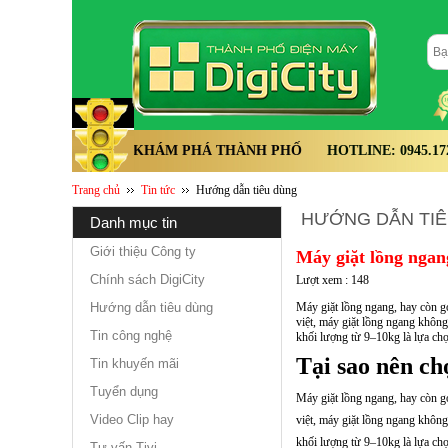
KHÁM PHÁ THÀNH PHỐ
HOTLINE: 0945.172.
Trang chủ
Tin tức
Hướng dẫn tiêu dùng
HƯỚNG DẪN TI
danh mục tin
Giới thiệu Công ty
Máy giặt lồng ngan
Chính sách DigiCity
Lượt xem : 148
Hướng dẫn tiêu dùng
Máy giặt lồng ngang, hay còn gọi
việt, máy giặt lồng ngang không 
Tin công nghệ
khối lượng từ 9–10kg là lựa chọ
Tại sao nên ch
Tin khuyến mãi
Tuyển dụng
Máy giặt lồng ngang, hay còn gọi
Video Clip hay
việt, máy giặt lồng ngang không 
khối lượng từ 9–10kg là lựa chọ
Tư vấn Tivi