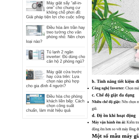
Máy giặt sấy “all-in-
one” cho chung cư
không chỗ phơi đồ:
Giải pháp tiện lợi cho cuộc sống
Điều hòa âm trần hay
treo tường cho văn
phòng nhỏ: Nên chọn
loại nào?
Tủ lạnh 2 ngăn
inverter: Đủ dùng cho
căn hộ 2 phòng ngủ?
Máy giặt cửa trước
hay cửa trên: Lựa
b. Tính năng tiết kiệm đ
chọn nào phù hợp
cho gia đình 4 người?
Công nghệ Inverter:
Chọn máy 
c. Chế độ giặt đa dạng
Điều hòa cho phòng
khách liền bếp: Cách
Nhiều chế độ giặt:
Nên chọn máy
chọn công suất
giũ.
chuẩn, làm mát hiệu quả
d. Độ ồn khi hoạt động
Máy vận hành êm ái:
Kiểm tra
động êm hơn so với máy lồng đ
Một số mẫu máy giặ