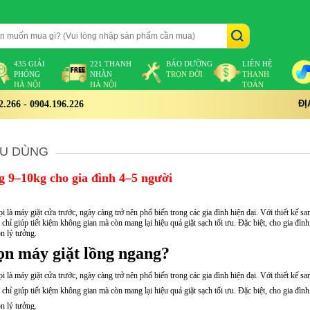
435 GIẢI
221 THANH
BẢO DƯỠNG
LIÊN HỆ
PHÓNG
NHÀN
TRỌN ĐỜI
THANH
HÀ NỘI
HÀ NỘI
TOÁN
ĐỊ
266 - 0904.196.226
ÊU DÙNG
g 9–10kg cho gia đình 4–5 người
 là máy giặt cửa trước, ngày càng trở nên phổ biến trong các gia đình hiện đại. Với thiết kế sa
chỉ giúp tiết kiệm không gian mà còn mang lại hiệu quả giặt sạch tối ưu. Đặc biệt, cho gia đìn
n lý tưởng.
ọn máy giặt lồng ngang?
 là máy giặt cửa trước, ngày càng trở nên phổ biến trong các gia đình hiện đại. Với thiết kế sa
chỉ giúp tiết kiệm không gian mà còn mang lại hiệu quả giặt sạch tối ưu. Đặc biệt, cho gia đìn
n lý tưởng.