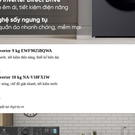
 Inverter 9 kg EWF9025BQWA
ớc, tiết kiệm điện năng, thiết kế hiện đại.
g
Inverter 10 kg NA-V10FX1W
nóng, chế độ giặt nhanh, tiết kiệm nước.
g
iặt tại
digicity.vn