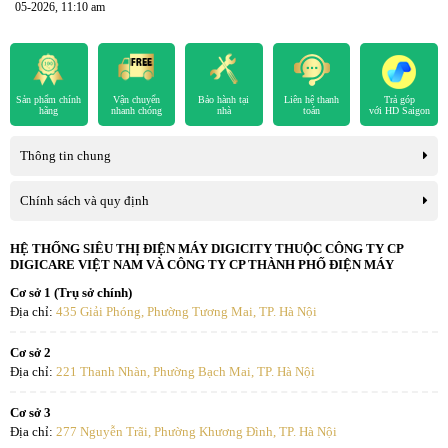
05-2026, 11:10 am
Sản phẩm chính
Vận chuyển
Bảo hành tại
Liên hệ thanh
Trả góp
hãng
nhanh chóng
nhà
toán
với HD Saigon
Thông tin chung
Chính sách và quy định
HỆ THỐNG SIÊU THỊ ĐIỆN MÁY DIGICITY THUỘC CÔNG TY CP
DIGICARE VIỆT NAM VÀ CÔNG TY CP THÀNH PHỐ ĐIỆN MÁY
Cơ sở 1 (Trụ sở chính)
Địa chỉ:
435 Giải Phóng, Phường Tương Mai, TP. Hà Nội
Cơ sở 2
Địa chỉ:
221 Thanh Nhàn, Phường Bạch Mai, TP. Hà Nội
Cơ sở 3
Địa chỉ:
277 Nguyễn Trãi, Phường Khương Đình, TP. Hà Nội