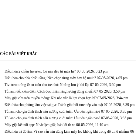
CÁC BÀI VIẾT KHÁC
Điều hòa 2 chiều Inverter: Có nên đầu tư mùa hè?
08-05-2026, 3:23 pm
Điều hòa cho nhà nhiều tầng: Nên chọn từng máy hay hệ multi?
07-05-2026, 4:05 pm
Tivi treo tường & an toàn cho trẻ nhỏ: Những lưu ý khi lắp
07-05-2026, 3:59 pm
Tủ lạnh tiết kiệm điện: Cách đọc nhãn năng lượng đúng chuẩn
07-05-2026, 3:50 pm
Máy giặt cửa trên truyền thống: Khi nào vẫn là lựa chọn hợp lý?
07-05-2026, 3:44 pm
Điều hòa cho phòng làm việc tại gia: Tránh gió thổi trực tiếp vào mặt
07-05-2026, 3:39 pm
Tủ lạnh cho gia đình thích nấu nướng cuối tuần: Ưu tiên ngăn nào?
07-05-2026, 3:35 pm
Tủ lạnh cho gia đình thích nấu nướng cuối tuần: Ưu tiên ngăn nào?
07-05-2026, 3:35 pm
Máy giặt kết nối app: Nhắc lịch giặt, báo lỗi từ xa
06-05-2026, 11:19 am
Điều hòa và độ ẩm: Vì sao vẫn nên dùng kèm máy lọc không khí trong đô thị ô nhiễm?
06-