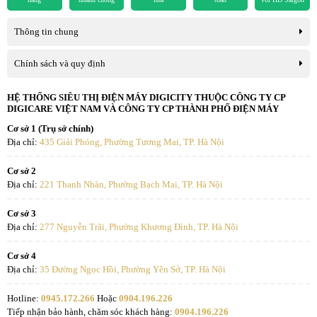
Thông tin chung
Chính sách và quy định
HỆ THỐNG SIÊU THỊ ĐIỆN MÁY DIGICITY THUỘC CÔNG TY CP
DIGICARE VIỆT NAM VÀ CÔNG TY CP THÀNH PHỐ ĐIỆN MÁY
Cơ sở 1 (Trụ sở chính)
Địa chỉ:
435 Giải Phóng, Phường Tương Mai, TP. Hà Nội
Cơ sở 2
Địa chỉ:
221 Thanh Nhàn, Phường Bạch Mai, TP. Hà Nội
Cơ sở 3
Địa chỉ:
277 Nguyễn Trãi, Phường Khương Đình, TP. Hà Nội
Cơ sở 4
Địa chỉ:
35 Đường Ngọc Hồi, Phường Yên Sở, TP. Hà Nội
Hotline:
0945.172.266
Hoặc
0904.196.226
Tiếp nhận bảo hành, chăm sóc khách hàng:
0904.196.226