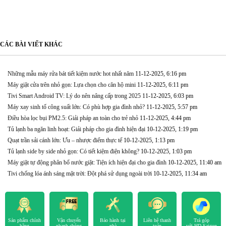
CÁC BÀI VIẾT KHÁC
Những mẫu máy rửa bát tiết kiệm nước hot nhất năm
11-12-2025, 6:16 pm
Máy giặt cửa trên nhỏ gọn: Lựa chọn cho căn hộ mini
11-12-2025, 6:11 pm
Tivi Smart Android TV: Lý do nên nâng cấp trong 2025
11-12-2025, 6:03 pm
Máy xay sinh tố công suất lớn: Có phù hợp gia đình nhỏ?
11-12-2025, 5:57 pm
Điều hòa lọc bụi PM2.5: Giải pháp an toàn cho trẻ nhỏ
11-12-2025, 4:44 pm
Tủ lạnh ba ngăn linh hoạt: Giải pháp cho gia đình hiện đại
10-12-2025, 1:19 pm
Quạt trần sải cánh lớn: Ưu – nhược điểm thực tế
10-12-2025, 1:13 pm
Tủ lạnh side by side nhỏ gọn: Có tiết kiệm điện không?
10-12-2025, 1:03 pm
Máy giặt tự động phân bổ nước giặt: Tiện ích hiện đại cho gia đình
10-12-2025, 11:40 am
Tivi chống lóa ánh sáng mặt trời: Đột phá sử dụng ngoài trời
10-12-2025, 11:34 am
Sản phẩm chính
Vận chuyển
Bảo hành tại
Liên hệ thanh
Trả góp
hãng
nhanh chóng
nhà
toán
với HD Saigon