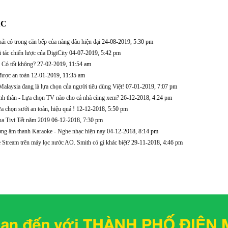
ÁC
phải có trong căn bếp của nàng dâu hiện đại
24-08-2019, 5:30 pm
tác chiến lược của DigiCity
04-07-2019, 5:42 pm
 Có tốt không?
27-02-2019, 11:54 am
được an toàn
12-01-2019, 11:35 am
alaysia đang là lựa chọn của người tiêu dùng Việt!
07-01-2019, 7:07 pm
nh thân - Lựa chọn TV nào cho cả nhà cùng xem?
26-12-2018, 4:24 pm
 chọn sưởi an toàn, hiệu quả !
12-12-2018, 5:50 pm
a Tivi Tết năm 2019
06-12-2018, 7:30 pm
ờng âm thanh Karaoke - Nghe nhạc hiện nay
04-12-2018, 8:14 pm
Stream trên máy lọc nước AO. Smith có gì khác biệt?
29-11-2018, 4:46 pm