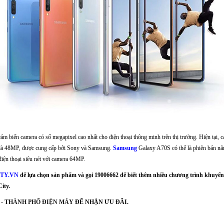
cảm biến camera có số megapixel cao nhất cho điện thoại thông minh trên thị trường. Hiện tại, 
 là 48MP, được cung cấp bởi Sony và Samsung.
Samsung
Galaxy A70S có thể là phiên bản nâ
iện thoại siêu nét với camera 64MP.
TY.VN
để lựa chọn sản phẩm và gọi 19006662 để biết thêm nhiều chương trình khuyến 
ity.
 - THÀNH PHỐ ĐIỆN MÁY
ĐỂ NHẬN ƯU ĐÃI.