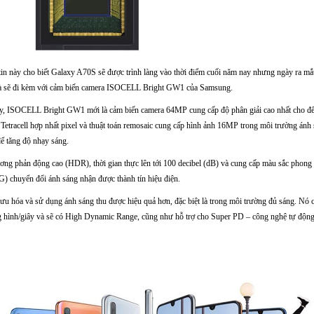
in này cho biết Galaxy A70S sẽ được trình làng vào thời điểm cuối năm nay nhưng ngày ra mắ
in là sẽ đi kèm với cảm biến camera ISOCELL Bright GW1 của Samsung.
y, ISOCELL Bright GW1 mới là cảm biến camera 64MP cung cấp độ phân giải cao nhất cho đến 
Tetracell hợp nhất pixel và thuật toán remosaic cung cấp hình ảnh 16MP trong môi trường ánh 
ể tăng độ nhạy sáng.
ương phản động cao (HDR), thời gian thực lên tới 100 decibel (dB) và cung cấp màu sắc phon
G) chuyển đổi ánh sáng nhận được thành tín hiệu điện.
ưu hóa và sử dụng ánh sáng thu được hiệu quả hơn, đặc biệt là trong môi trường đủ sáng. Nó 
hình/giây và sẽ có High Dynamic Range, cũng như hỗ trợ cho Super PD – công nghệ tự động l