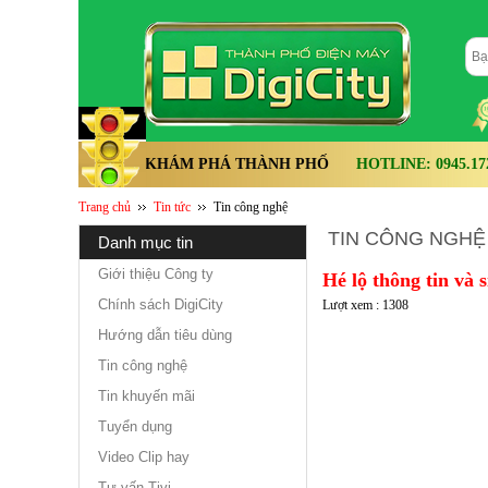
KHÁM PHÁ THÀNH PHỐ
HOTLINE: 0945.172.
Trang chủ
Tin tức
Tin công nghệ
TIN CÔNG NGHỆ
danh mục tin
Giới thiệu Công ty
Hé lộ thông tin và
Chính sách DigiCity
Lượt xem : 1308
Hướng dẫn tiêu dùng
Tin công nghệ
Tin khuyến mãi
Tuyển dụng
Video Clip hay
Tư vấn Tivi