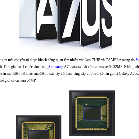
c hãng ra mắt các yêu tố được khách hàng quan tâm nhiều vẫn làm CHIP và CAMERA trong đó
S
hất. Đơn giản tư 1 chiếc tầm trung
Samsung
A70 vừa ra mắt với camera selfie 32MP. Không nh
ên một biến thể khác của điện thoại này với bản nâng cấp vượt trội có tên gọi là Galaxy A70s. 
 thế giới có camera 64MP.