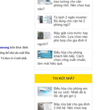
treo tường cho văn
phòng nhỏ: Nên chọn loại
nào?
Tủ lạnh 2 ngăn inverter:
Đủ dùng cho căn hộ 2
phòng ngủ?
Máy giặt cửa trước hay
cửa trên: Lựa chọn nào
phù hợp cho gia đình 4
người?
amsung
luôn được đánh
Điều hòa cho phòng
ững thế nhà sản xuất Hàn
khách liền bếp: Cách
Và theo rò rỉ mới nhất,
chọn công suất chuẩn,
làm mát hiệu quả
TIN MỚI NHẤT
Điều hòa cho phòng em
bé sơ sinh: Nhiệt độ &
tốc độ gió gợi ý
Máy rửa bát cho gia đình
2 thế hệ: Nên chọn loại