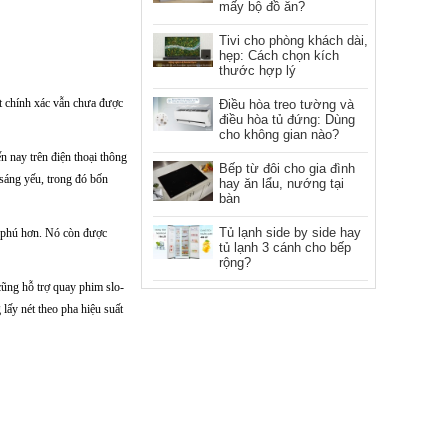
mấy bộ đồ ăn?
Tivi cho phòng khách dài,
hẹp: Cách chọn kích
thước hợp lý
t chính xác vẫn chưa được
Điều hòa treo tường và
điều hòa tủ đứng: Dùng
cho không gian nào?
nay trên điện thoại thông
Bếp từ đôi cho gia đình
sáng yếu, trong đó bốn
hay ăn lẩu, nướng tại
bàn
Tủ lạnh side by side hay
g phú hơn. Nó còn được
tủ lạnh 3 cánh cho bếp
rộng?
cũng hỗ trợ quay phim slo-
ấy nét theo pha hiệu suất