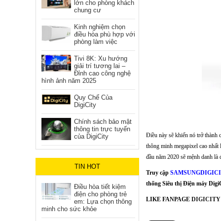
lớn cho phòng khách
chung cư
Kinh nghiệm chọn
điều hòa phù hợp với
phòng làm việc
Tivi 8K: Xu hướng
giải trí tương lai –
Đỉnh cao công nghệ
hình ảnh năm 2025
Quy Chế Của
DigiCity
Chính sách bảo mật
thông tin trực tuyến
Điều này sẽ khiến nó trở thành 
của DigiCity
thông minh megapixel cao nhất
đầu năm 2020 sẽ mệnh danh là đ
TIN HOT
Truy cập
SAMSUNGDIGICI
thống Siêu thị Điện máy DigiC
Điều hòa tiết kiệm
điện cho phòng trẻ
LIKE FANPAGE
DIGICITY
em: Lựa chọn thông
minh cho sức khỏe