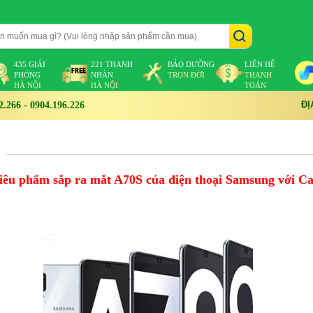
435 GIẢI
221 THANH
BẢO DƯỠNG
LIÊN HỆ
PHÓNG
NHÀN
TRỌN ĐỜI
THANH
HÀ NỘI
HÀ NỘI
TOÁN
ĐỊ
266 - 0904.196.226
 siêu phẩm sắp ra mắt A70S của điện thoại Samsung với