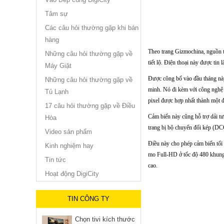
Tâm sự
Các câu hỏi thường gặp khi bán
hàng
Theo trang Gizmochina, nguồn t
Những câu hỏi thường gặp về
tiết lộ. Điện thoại này được t
Máy Giặt
Được công bố vào đầu tháng nà
Những câu hỏi thường gặp về
minh. Nó đi kèm với công nghệ 
Tủ Lạnh
pixel được hợp nhất thành một đ
17 câu hỏi thường gặp về Điều
Cảm biến này cũng hỗ trợ dải t
Hòa
trang bị bộ chuyển đổi kép (DC
Video sản phẩm
Điều này cho phép cảm biến tối 
Kinh nghiệm hay
mo Full-HD ở tốc độ 480 khung 
Tin tức
cao.
Hoạt động DigiCity
TIN CÔNG TY
Chọn tivi kích thước