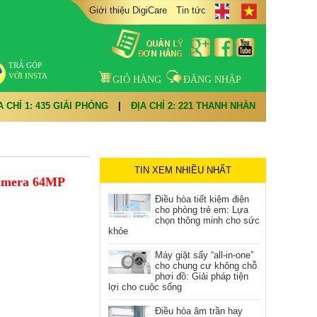
Giới thiệu DigiCare
Tin tức
TRẢ GÓP
VỚI INSTA
GIỎ HÀNG
ĐĂNG NHẬP
A CHỈ 1: 435 GIẢI PHÓNG
|
ĐỊA CHỈ 2: 221 THANH NHÀN
TIN XEM NHIỀU NHẤT
 Camera 64MP
Điều hòa tiết kiệm điện
cho phòng trẻ em: Lựa
chọn thông minh cho sức
khỏe
Máy giặt sấy “all-in-one”
cho chung cư không chỗ
phơi đồ: Giải pháp tiện
lợi cho cuộc sống
Điều hòa âm trần hay