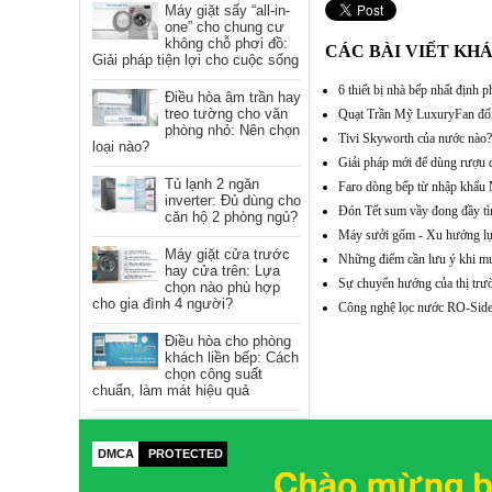
Máy giặt sấy “all-in-
one” cho chung cư
không chỗ phơi đồ:
CÁC BÀI VIẾT KH
Giải pháp tiện lợi cho cuộc sống
6 thiết bị nhà bếp nhất định 
Điều hòa âm trần hay
treo tường cho văn
Quạt Trần Mỹ LuxuryFan đối 
phòng nhỏ: Nên chọn
Tivi Skyworth của nước nào?
loại nào?
Giải pháp mới để dùng rượu 
Tủ lạnh 2 ngăn
Faro dòng bếp từ nhập khẩu M
inverter: Đủ dùng cho
Đón Tết sum vầy đong đầy tì
căn hộ 2 phòng ngủ?
Máy sưởi gốm - Xu hướng lựa
Máy giặt cửa trước
Những điểm cần lưu ý khi mu
hay cửa trên: Lựa
Sự chuyển hướng của thị trư
chọn nào phù hợp
cho gia đình 4 người?
Công nghệ lọc nước RO-Side 
Điều hòa cho phòng
khách liền bếp: Cách
chọn công suất
chuẩn, làm mát hiệu quả
DMCA
PROTECTED