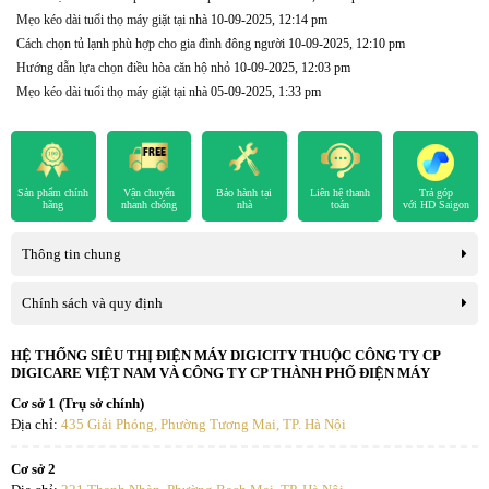
Mẹo kéo dài tuổi thọ máy giặt tại nhà
10-09-2025, 12:14 pm
Cách chọn tủ lạnh phù hợp cho gia đình đông người
10-09-2025, 12:10 pm
Hướng dẫn lựa chọn điều hòa căn hộ nhỏ
10-09-2025, 12:03 pm
Mẹo kéo dài tuổi thọ máy giặt tại nhà
05-09-2025, 1:33 pm
Sản phẩm chính
Vận chuyển
Bảo hành tại
Liên hệ thanh
Trả góp
hãng
nhanh chóng
nhà
toán
với HD Saigon
Thông tin chung
Chính sách và quy định
HỆ THỐNG SIÊU THỊ ĐIỆN MÁY DIGICITY THUỘC CÔNG TY CP
DIGICARE VIỆT NAM VÀ CÔNG TY CP THÀNH PHỐ ĐIỆN MÁY
Cơ sở 1 (Trụ sở chính)
Địa chỉ:
435 Giải Phóng, Phường Tương Mai, TP. Hà Nội
Cơ sở 2